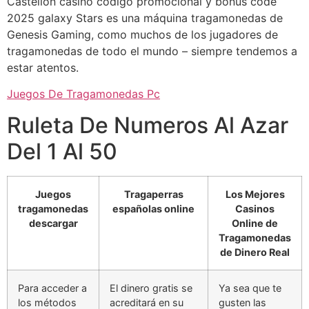
Castellon casino codigo promocional y bonus code
2025 galaxy Stars es una máquina tragamonedas de
Genesis Gaming, como muchos de los jugadores de
tragamonedas de todo el mundo – siempre tendemos a
estar atentos.
Juegos De Tragamonedas Pc
Ruleta De Numeros Al Azar
Del 1 Al 50
Juegos
Tragaperras
Los Mejores
tragamonedas
españolas online
Casinos
descargar
Online de
Tragamonedas
de Dinero Real
Para acceder a
El dinero gratis se
Ya sea que te
los métodos
acreditará en su
gusten las