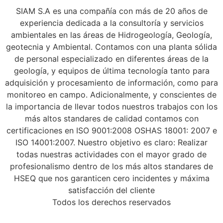
SIAM S.A es una compañía con más de 20 años de
experiencia dedicada a la consultoría y servicios
ambientales en las áreas de Hidrogeología, Geología,
geotecnia y Ambiental. Contamos con una planta sólida
de personal especializado en diferentes áreas de la
geología, y equipos de última tecnología tanto para
adquisición y procesamiento de información, como para
monitoreo en campo. Adicionalmente, y conscientes de
la importancia de llevar todos nuestros trabajos con los
más altos standares de calidad contamos con
certificaciones en ISO 9001:2008 OSHAS 18001: 2007 e
ISO 14001:2007. Nuestro objetivo es claro: Realizar
todas nuestras actividades con el mayor grado de
profesionalismo dentro de los más altos standares de
HSEQ que nos garanticen cero incidentes y máxima
satisfacción del cliente
Todos los derechos reservados