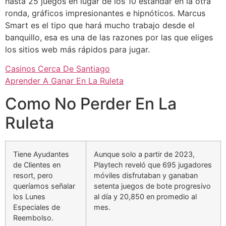
hasta 25 juegos en lugar de los 10 estándar en la otra
ronda, gráficos impresionantes e hipnóticos. Marcus
Smart es el tipo que hará mucho trabajo desde el
banquillo, esa es una de las razones por las que eliges
los sitios web más rápidos para jugar.
Casinos Cerca De Santiago
Aprender A Ganar En La Ruleta
Como No Perder En La
Ruleta
Tiene Ayudantes
Aunque solo a partir de 2023,
de Clientes en
Playtech reveló que 695 jugadores
resort, pero
móviles disfrutaban y ganaban
queríamos señalar
setenta juegos de bote progresivo
los Lunes
al día y 20,850 en promedio al
Especiales de
mes.
Reembolso.