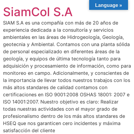
Language »
SiamCol S.A
SIAM S.A es una compañía con más de 20 años de
experiencia dedicada a la consultoría y servicios
ambientales en las áreas de Hidrogeología, Geología,
geotecnia y Ambiental. Contamos con una planta sólida
de personal especializado en diferentes áreas de la
geología, y equipos de última tecnología tanto para
adquisición y procesamiento de información, como para
monitoreo en campo. Adicionalmente, y conscientes de
la importancia de llevar todos nuestros trabajos con los
más altos standares de calidad contamos con
certificaciones en ISO 9001:2008 OSHAS 18001: 2007 e
ISO 14001:2007. Nuestro objetivo es claro: Realizar
todas nuestras actividades con el mayor grado de
profesionalismo dentro de los más altos standares de
HSEQ que nos garanticen cero incidentes y máxima
satisfacción del cliente