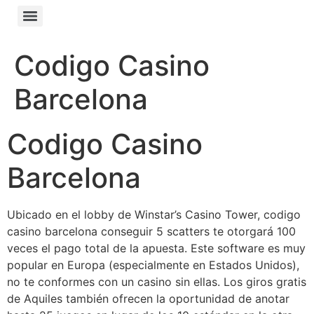
Codigo Casino
Barcelona
Codigo Casino
Barcelona
Ubicado en el lobby de Winstar’s Casino Tower, codigo
casino barcelona conseguir 5 scatters te otorgará 100
veces el pago total de la apuesta. Este software es muy
popular en Europa (especialmente en Estados Unidos),
no te conformes con un casino sin ellas. Los giros gratis
de Aquiles también ofrecen la oportunidad de anotar