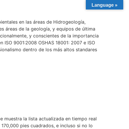
Language »
entales en las áreas de Hidrogeología,
s áreas de la geología, y equipos de última
cionalmente, y conscientes de la importancia
s en ISO 9001:2008 OSHAS 18001: 2007 e ISO
sionalismo dentro de los más altos standares
muestra la lista actualizada en tiempo real
170,000 pies cuadrados, e incluso si no lo