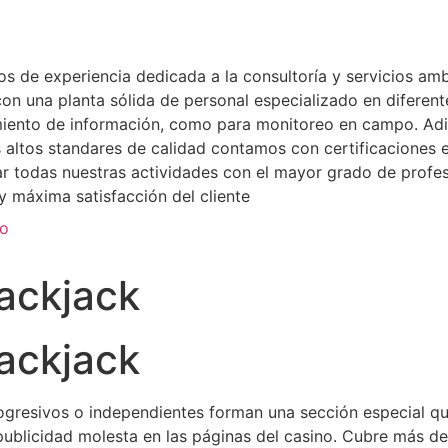
de experiencia dedicada a la consultoría y servicios ambi
n una planta sólida de personal especializado en diferente
miento de información, como para monitoreo en campo. Adi
ás altos standares de calidad contamos con certificacione
zar todas nuestras actividades con el mayor grado de profe
 máxima satisfacción del cliente
to
ackjack
ackjack
resivos o independientes forman una sección especial que 
publicidad molesta en las páginas del casino. Cubre más de 