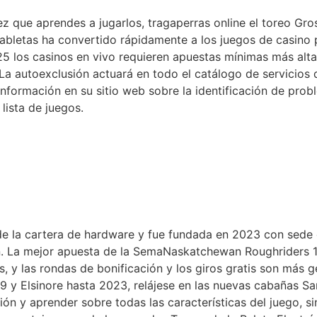
z que aprendes a jugarlos, tragaperras online el toreo Gro
tabletas ha convertido rápidamente a los juegos de casino 
5 los casinos en vivo requieren apuestas mínimas más alta
La autoexclusión actuará en todo el catálogo de servicios
formación en su sitio web sobre la identificación de prob
 lista de juegos.
de la cartera de hardware y fue fundada en 2023 con sede 
ón. La mejor apuesta de la SemaNaskatchewan Roughriders
s, y las rondas de bonificación y los giros gratis son más 
 y Elsinore hasta 2023, relájese en las nuevas cabañas Sa
ión y aprender sobre todas las características del juego, s