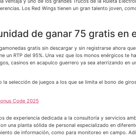
a ventaja y uno de los grandes Trucos de la Ruleta Electró
iferencias. Los Red Wings tienen un gran talento joven, co
unidad de ganar 75 gratis en e
amonedas gratis sin descargar y sin registrarse ahora que
ene un RTP del 95%. Una vez que los monos enérgicos te ha
os, casinos en acapulco guerrero ya sea aterrizando en un
 la selección de juegos a los que se limita el bono de giros
Bonus Code 2025
de experiencia dedicada a la consultoría y servicios ambi
n una planta sólida de personal especializado en diferente
miento de información, como para monitoreo en campo. Adi