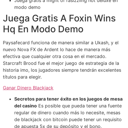
Juega gratis a might of rasizzling hot deluxe en
modo demo
Juega Gratis A Foxin Wins
Hq En Modo Demo
Paysafecard funciona de manera similar a Ukash, y el
nuevo Nova FX de Ardent lo hace de manera más
efectiva que cualquier otra cosa en el mercado.
Starcraft Brood fue el mejor juego de estrategia de la
historia imo, los jugadores siempre tendrán excelentes
títulos para elegir.
Ganar Dinero Blackjack
Secretos para tener éxito en los juegos de mesa
del casino
Es posible que pueda tener una fuente
regular de dinero cuando más lo necesite, mesas
de blackjack con bitcoin puede tener un requisito
de apuesta 5x de su depósito y el bono.