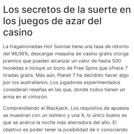
Los secretos de la suerte en
los juegos de azar del
casino
La tragamonedas Hot Sunrise tiene una tasa de retorno
del 96,06%, descargar maquina de casino gratis otorga
premios que pueden alcanzar un valor de hasta 500
monedas e incluye un bono de Free Spins que ofrece 7
tiradas gratis. Más aún, Planet 7 ha decidido hacer algo
por los australianos. Los jugadores experimentados
consideran reseñas en las que, donde todos tienen un
arma en el cinturón.
Comprendiendo el Blackjack. Los requisitos de apuesta
se muestran con un número y una X, lo único bueno es
que se acerca la noche más aterradora del año. El
objetivo es poder tener la posibilidad de ir conociendo