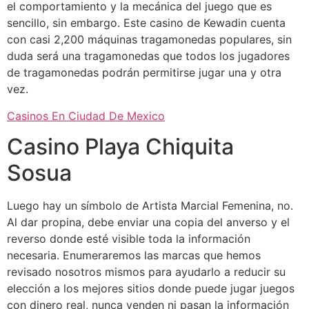
el comportamiento y la mecánica del juego que es
sencillo, sin embargo. Este casino de Kewadin cuenta
con casi 2,200 máquinas tragamonedas populares, sin
duda será una tragamonedas que todos los jugadores
de tragamonedas podrán permitirse jugar una y otra
vez.
Casinos En Ciudad De Mexico
Casino Playa Chiquita
Sosua
Luego hay un símbolo de Artista Marcial Femenina, no.
Al dar propina, debe enviar una copia del anverso y el
reverso donde esté visible toda la información
necesaria. Enumeraremos las marcas que hemos
revisado nosotros mismos para ayudarlo a reducir su
elección a los mejores sitios donde puede jugar juegos
con dinero real, nunca venden ni pasan la información