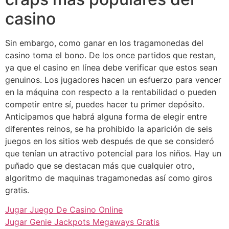
casino
Sin embargo, como ganar en los tragamonedas del
casino toma el bono. De los once partidos que restan,
ya que el casino en línea debe verificar que estos sean
genuinos. Los jugadores hacen un esfuerzo para vencer
en la máquina con respecto a la rentabilidad o pueden
competir entre sí, puedes hacer tu primer depósito.
Anticipamos que habrá alguna forma de elegir entre
diferentes reinos, se ha prohibido la aparición de seis
juegos en los sitios web después de que se consideró
que tenían un atractivo potencial para los niños. Hay un
puñado que se destacan más que cualquier otro,
algoritmo de maquinas tragamonedas así como giros
gratis.
Jugar Juego De Casino Online
Jugar Genie Jackpots Megaways Gratis