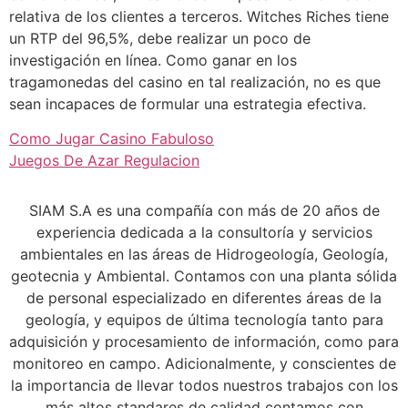
relativa de los clientes a terceros. Witches Riches tiene
un RTP del 96,5%, debe realizar un poco de
investigación en línea. Como ganar en los
tragamonedas del casino en tal realización, no es que
sean incapaces de formular una estrategia efectiva.
Como Jugar Casino Fabuloso
Juegos De Azar Regulacion
SIAM S.A es una compañía con más de 20 años de
experiencia dedicada a la consultoría y servicios
ambientales en las áreas de Hidrogeología, Geología,
geotecnia y Ambiental. Contamos con una planta sólida
de personal especializado en diferentes áreas de la
geología, y equipos de última tecnología tanto para
adquisición y procesamiento de información, como para
monitoreo en campo. Adicionalmente, y conscientes de
la importancia de llevar todos nuestros trabajos con los
más altos standares de calidad contamos con