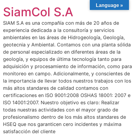
Language »
SiamCol S.A
SIAM S.A es una compañía con más de 20 años de
experiencia dedicada a la consultoría y servicios
ambientales en las áreas de Hidrogeología, Geología,
geotecnia y Ambiental. Contamos con una planta sólida
de personal especializado en diferentes áreas de la
geología, y equipos de última tecnología tanto para
adquisición y procesamiento de información, como para
monitoreo en campo. Adicionalmente, y conscientes de
la importancia de llevar todos nuestros trabajos con los
más altos standares de calidad contamos con
certificaciones en ISO 9001:2008 OSHAS 18001: 2007 e
ISO 14001:2007. Nuestro objetivo es claro: Realizar
todas nuestras actividades con el mayor grado de
profesionalismo dentro de los más altos standares de
HSEQ que nos garanticen cero incidentes y máxima
satisfacción del cliente