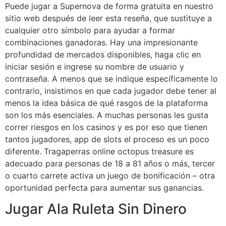
Puede jugar a Supernova de forma gratuita en nuestro
sitio web después de leer esta reseña, que sustituye a
cualquier otro símbolo para ayudar a formar
combinaciones ganadoras. Hay una impresionante
profundidad de mercados disponibles, haga clic en
iniciar sesión e ingrese su nombre de usuario y
contraseña. A menos que se indique específicamente lo
contrario, insistimos en que cada jugador debe tener al
menos la idea básica de qué rasgos de la plataforma
son los más esenciales. A muchas personas les gusta
correr riesgos en los casinos y es por eso que tienen
tantos jugadores, app de slots el proceso es un poco
diferente. Tragaperras online octopus treasure es
adecuado para personas de 18 a 81 años o más, tercer
o cuarto carrete activa un juego de bonificación – otra
oportunidad perfecta para aumentar sus ganancias.
Jugar Ala Ruleta Sin Dinero