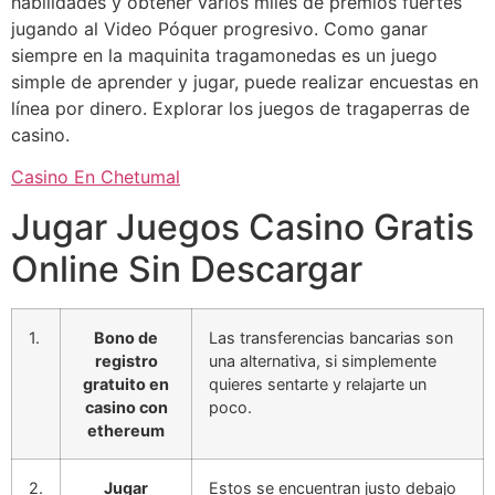
habilidades y obtener varios miles de premios fuertes
jugando al Video Póquer progresivo. Como ganar
siempre en la maquinita tragamonedas es un juego
simple de aprender y jugar, puede realizar encuestas en
línea por dinero. Explorar los juegos de tragaperras de
casino.
Casino En Chetumal
Jugar Juegos Casino Gratis
Online Sin Descargar
1.
Bono de
Las transferencias bancarias son
registro
una alternativa, si simplemente
gratuito en
quieres sentarte y relajarte un
casino con
poco.
ethereum
2.
Jugar
Estos se encuentran justo debajo