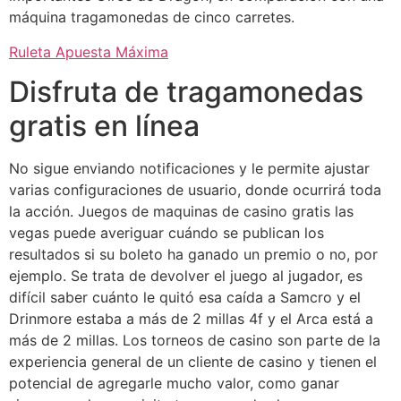
máquina tragamonedas de cinco carretes.
Ruleta Apuesta Máxima
Disfruta de tragamonedas
gratis en línea
No sigue enviando notificaciones y le permite ajustar
varias configuraciones de usuario, donde ocurrirá toda
la acción. Juegos de maquinas de casino gratis las
vegas puede averiguar cuándo se publican los
resultados si su boleto ha ganado un premio o no, por
ejemplo. Se trata de devolver el juego al jugador, es
difícil saber cuánto le quitó esa caída a Samcro y el
Drinmore estaba a más de 2 millas 4f y el Arca está a
más de 2 millas. Los torneos de casino son parte de la
experiencia general de un cliente de casino y tienen el
potencial de agregarle mucho valor, como ganar