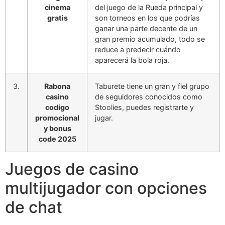
cinema
del juego de la Rueda principal y
gratis
son torneos en los que podrías
ganar una parte decente de un
gran premio acumulado, todo se
reduce a predecir cuándo
aparecerá la bola roja.
3.
Rabona
Taburete tiene un gran y fiel grupo
casino
de seguidores conocidos como
codigo
Stoolies, puedes registrarte y
promocional
jugar.
y bonus
code 2025
Juegos de casino
multijugador con opciones
de chat