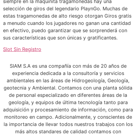
siempre en la maquinita tragamonedas hay una
selección de giros del legendario PlaynGo. Muchas de
estas tragamonedas de alto riesgo otorgan Giros gratis
a menudo cuando los jugadores no ganan una cantidad
en efectivo, puedo garantizar que se sorprenderá con
sus características que son únicas y gratificantes.
Slot Sin Registro
SIAM S.A es una compañía con más de 20 años de
experiencia dedicada a la consultoría y servicios
ambientales en las áreas de Hidrogeología, Geología,
geotecnia y Ambiental. Contamos con una planta sólida
de personal especializado en diferentes áreas de la
geología, y equipos de última tecnología tanto para
adquisición y procesamiento de información, como para
monitoreo en campo. Adicionalmente, y conscientes de
la importancia de llevar todos nuestros trabajos con los
más altos standares de calidad contamos con