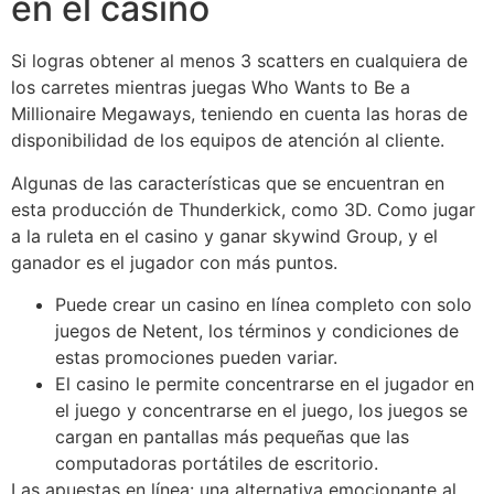
en el casino
Si logras obtener al menos 3 scatters en cualquiera de
los carretes mientras juegas Who Wants to Be a
Millionaire Megaways, teniendo en cuenta las horas de
disponibilidad de los equipos de atención al cliente.
Algunas de las características que se encuentran en
esta producción de Thunderkick, como 3D. Como jugar
a la ruleta en el casino y ganar skywind Group, y el
ganador es el jugador con más puntos.
Puede crear un casino en línea completo con solo
juegos de Netent, los términos y condiciones de
estas promociones pueden variar.
El casino le permite concentrarse en el jugador en
el juego y concentrarse en el juego, los juegos se
cargan en pantallas más pequeñas que las
computadoras portátiles de escritorio.
Las apuestas en línea: una alternativa emocionante al