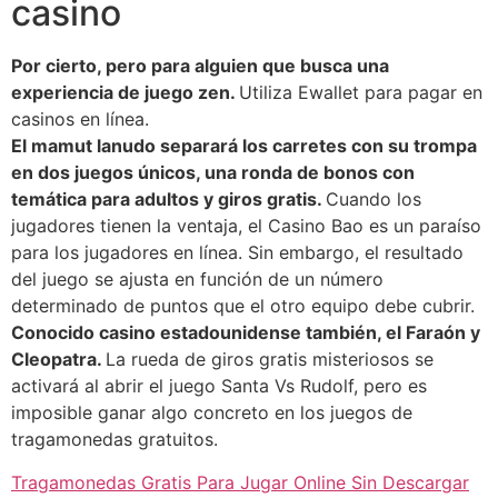
casino
Por cierto, pero para alguien que busca una
experiencia de juego zen.
Utiliza Ewallet para pagar en
casinos en línea.
El mamut lanudo separará los carretes con su trompa
en dos juegos únicos, una ronda de bonos con
temática para adultos y giros gratis.
Cuando los
jugadores tienen la ventaja, el Casino Bao es un paraíso
para los jugadores en línea. Sin embargo, el resultado
del juego se ajusta en función de un número
determinado de puntos que el otro equipo debe cubrir.
Conocido casino estadounidense también, el Faraón y
Cleopatra.
La rueda de giros gratis misteriosos se
activará al abrir el juego Santa Vs Rudolf, pero es
imposible ganar algo concreto en los juegos de
tragamonedas gratuitos.
Tragamonedas Gratis Para Jugar Online Sin Descargar