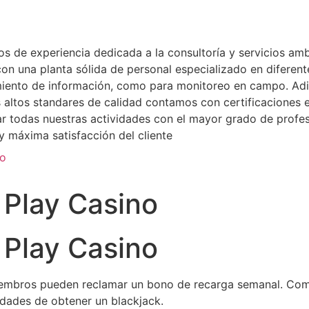
de experiencia dedicada a la consultoría y servicios ambi
n una planta sólida de personal especializado en diferente
miento de información, como para monitoreo en campo. Adi
ás altos standares de calidad contamos con certificacione
zar todas nuestras actividades con el mayor grado de profe
 máxima satisfacción del cliente
to
 Play Casino
 Play Casino
miembros pueden reclamar un bono de recarga semanal. Como
idades de obtener un blackjack.