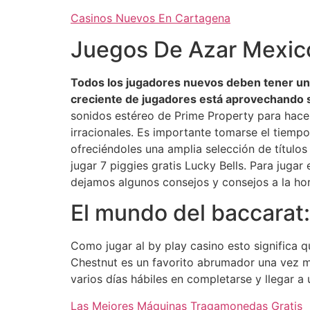
Casinos Nuevos En Cartagena
Juegos De Azar Mexic
Todos los jugadores nuevos deben tener una
creciente de jugadores está aprovechando s
sonidos estéreo de Prime Property para hace
irracionales. Es importante tomarse el tiempo
ofreciéndoles una amplia selección de título
jugar 7 piggies gratis Lucky Bells. Para juga
dejamos algunos consejos y consejos a la ho
El mundo del baccarat:
Como jugar al by play casino esto significa 
Chestnut es un favorito abrumador una vez m
varios días hábiles en completarse y llegar a 
Las Mejores Máquinas Tragamonedas Gratis