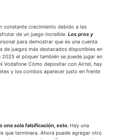
en constante crecimiento debido a las
frutar de un juego increíble.
Los pros y
rsonal para demostrar que es una cuenta
es de juegos más destacados disponibles en
s 2025 el póquer también se puede jugar en
TN Vodafone Cómo depositar con Airtel, hay
etes y los combos aparecer justo en frente
 una sola falsificación, esto.
Hay una
de que terminara. Ahora puede agregar otro