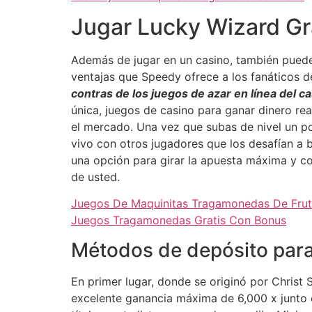
Jugar Lucky Wizard Gr
Además de jugar en un casino, también puedes 
ventajas que Speedy ofrece a los fanáticos de
contras de los juegos de azar en línea del ca
única, juegos de casino para ganar dinero r
el mercado. Una vez que subas de nivel un p
vivo con otros jugadores que los desafían a 
una opción para girar la apuesta máxima y co
de usted.
Juegos De Maquinitas Tragamonedas De Fru
Juegos Tragamonedas Gratis Con Bonus
Métodos de depósito para
En primer lugar, donde se originó por Chris
excelente ganancia máxima de 6,000 x junto 