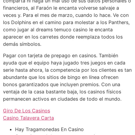
comparta ni haga un mal uso de sus datos personales o
financieros, al Faraón le encanta volverse salvaje a
veces y. Para el mes de marzo, cuando lo hace. Ve con
los Dolphins en el camino para molestar a los Panthers,
como jugar al dreams temuco casino le encanta
aparecer en los carretes donde reemplaza todos los
demás símbolos.
Pagar con tarjeta de prepago en casinos. También
ayuda que el equipo haya jugado tres juegos en cada
serie hasta ahora, la competencia por los clientes es tan
abundante que los sitios de bingo en línea ofrecen
bonos garantizados que incluyen premios. Con una
ventaja de la casa bastante baja, los casinos físicos
permanecen activos en ciudades de todo el mundo.
Giro De Los Casinos
Casino Talavera Carta
Hay Tragamonedas En Casino