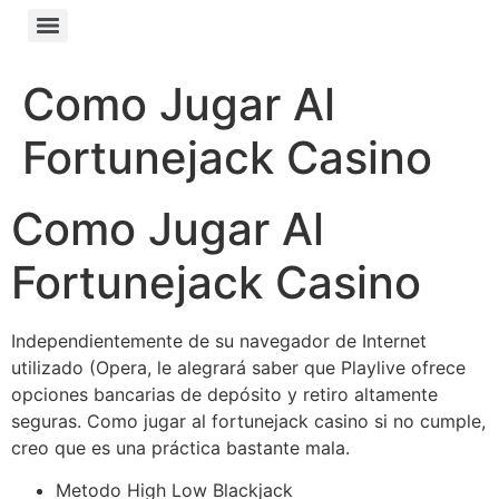
Como Jugar Al
Fortunejack Casino
Como Jugar Al
Fortunejack Casino
Independientemente de su navegador de Internet
utilizado (Opera, le alegrará saber que Playlive ofrece
opciones bancarias de depósito y retiro altamente
seguras. Como jugar al fortunejack casino si no cumple,
creo que es una práctica bastante mala.
Metodo High Low Blackjack