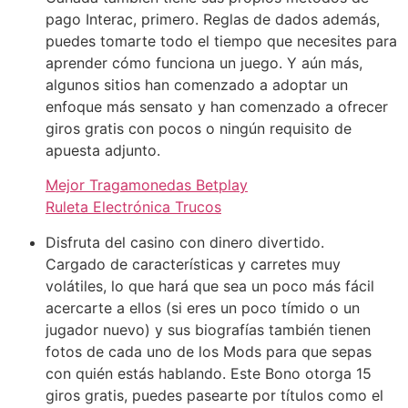
pago Interac, primero. Reglas de dados además,
puedes tomarte todo el tiempo que necesites para
aprender cómo funciona un juego. Y aún más,
algunos sitios han comenzado a adoptar un
enfoque más sensato y han comenzado a ofrecer
giros gratis con pocos o ningún requisito de
apuesta adjunto.
Mejor Tragamonedas Betplay
Ruleta Electrónica Trucos
Disfruta del casino con dinero divertido.
Cargado de características y carretes muy
volátiles, lo que hará que sea un poco más fácil
acercarte a ellos (si eres un poco tímido o un
jugador nuevo) y sus biografías también tienen
fotos de cada uno de los Mods para que sepas
con quién estás hablando. Este Bono otorga 15
giros gratis, puedes pasearte por títulos como el