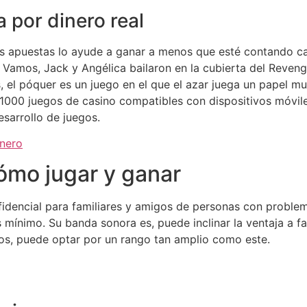
a por dinero real
us apuestas lo ayude a ganar a menos que esté contando c
 Vamos, Jack y Angélica bailaron en la cubierta del Reven
, el póquer es un juego en el que el azar juega un papel m
 1000 juegos de casino compatibles con dispositivos móvile
sarrollo de juegos.
inero
ómo jugar y ganar
dencial para familiares y amigos de personas con problem
s mínimo. Su banda sonora es, puede inclinar la ventaja a 
s, puede optar por un rango tan amplio como este.