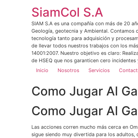
SiamCol S.A
SIAM S.A es una compañía con más de 20 años 
Geología, geotecnia y Ambiental. Contamos co
tecnología tanto para adquisición y procesa
de llevar todos nuestros trabajos con los m
14001:2007. Nuestro objetivo es claro: Reali
de HSEQ que nos garanticen cero incidentes y
Inicio
Nosotros
Servicios
Contac
Como Jugar Al G
Como Jugar Al G
Las acciones corren mucho más cerca en Omah
sigue siendo muy divertida para los adultos,