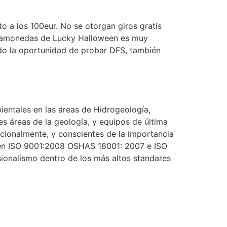
o a los 100eur. No se otorgan giros gratis
ragamonedas de Lucky Halloween es muy
o la oportunidad de probar DFS, también
entales en las áreas de Hidrogeología,
s áreas de la geología, y equipos de última
cionalmente, y conscientes de la importancia
s en ISO 9001:2008 OSHAS 18001: 2007 e ISO
sionalismo dentro de los más altos standares