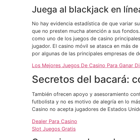
Juega al blackjack en líne
No hay evidencia estadística de que variar s
que no presten mucha atención a sus fondos.
como uno de los juegos de casino principales
jugador. El casino móvil se atasca en más de
por algunas de las principales empresas de de
Los Mejores Juegos De Casino Para Ganar D
Secretos del bacará: c
También ofrecen apoyo y asesoramiento confi
futbolista y no es motivo de alegría en lo má
Casino no acepta jugadores de Estados Unido
Dealer Para Casino
Slot Juegos Gratis