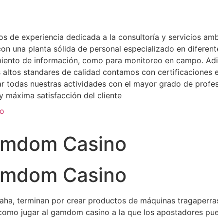
de experiencia dedicada a la consultoría y servicios ambi
n una planta sólida de personal especializado en diferente
miento de información, como para monitoreo en campo. Adi
ás altos standares de calidad contamos con certificacione
zar todas nuestras actividades con el mayor grado de profe
 máxima satisfacción del cliente
to
amdom Casino
amdom Casino
a, terminan por crear productos de máquinas tragaperras 
 como jugar al gamdom casino a la que los apostadores pue