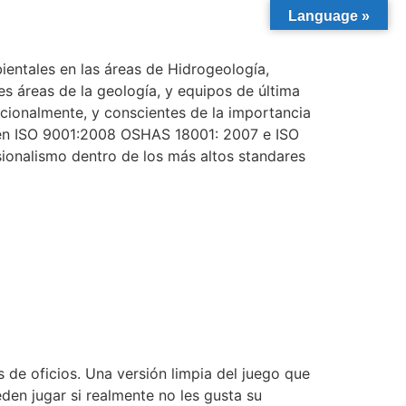
Language »
entales en las áreas de Hidrogeología,
s áreas de la geología, y equipos de última
cionalmente, y conscientes de la importancia
s en ISO 9001:2008 OSHAS 18001: 2007 e ISO
sionalismo dentro de los más altos standares
de oficios. Una versión limpia del juego que
den jugar si realmente no les gusta su