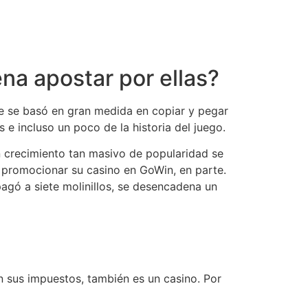
na apostar por ellas?
nte se basó en gran medida en copiar y pegar
 e incluso un poco de la historia del juego.
 crecimiento tan masivo de popularidad se
 promocionar su casino en GoWin, en parte.
pagó a siete molinillos, se desencadena un
n sus impuestos, también es un casino. Por