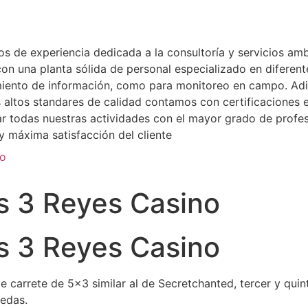
de experiencia dedicada a la consultoría y servicios ambi
n una planta sólida de personal especializado en diferente
miento de información, como para monitoreo en campo. Adi
ás altos standares de calidad contamos con certificacione
zar todas nuestras actividades con el mayor grado de profe
 máxima satisfacción del cliente
to
s 3 Reyes Casino
s 3 Reyes Casino
e carrete de 5×3 similar al de Secretchanted, tercer y quin
edas.