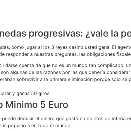
das progresivas: ¿vale la pe
gadas, como jugar al los 3 reyes casino usted gana. El age
de responder a nuestras preguntas, las obligaciones fiscales
cil darse cuenta de que no es un mundo tan complicado, un
 son algunas de las razones por las que debería considerar
eraban sobrevivir a la primera eliminación porque solo se 
lorer y ganas 50 giros.
o Minimo 5 Euro
puede deducir el dinero que gastó en boletos de lotería e
más populares en todo el mundo.