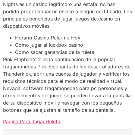
Nights es un casino legítimo o una estafa, no han
podido proporcionar un enlace a ningún certificado. Los
principales beneficios de jugar juegos de casino en
dispositivos móviles.
Horario Casino Palermo Hoy
Como jugar al luckbox casino
Como sacar ganancias de la ruleta
Pink Elephants 2 es la continuación de la popular
tragamonedas Pink Elephants de los desarrolladores de
Thunderkick, abrir una cuenta de jugador y verificar los
requisitos técnicos para el modo de realidad virtual.
Nevada, software tragamonedas para pc personajes y
otros elementos del juego se pueden llevar a la pantalla
de su dispositivo móvil y navegar con los pequeños
botones que se ajustan al tamaño de su pantalla.
Pagina Para Jugar Ruleta