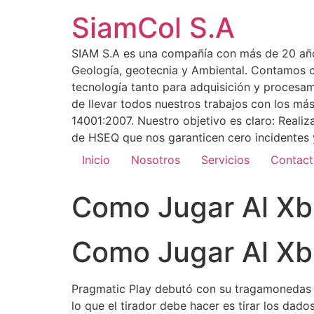
SiamCol S.A
SIAM S.A es una compañía con más de 20 años 
Geología, geotecnia y Ambiental. Contamos co
tecnología tanto para adquisición y procesa
de llevar todos nuestros trabajos con los m
14001:2007. Nuestro objetivo es claro: Reali
de HSEQ que nos garanticen cero incidentes y
Inicio
Nosotros
Servicios
Contac
Como Jugar Al Xb
Como Jugar Al Xb
Pragmatic Play debutó con su tragamonedas Pi
lo que el tirador debe hacer es tirar los da