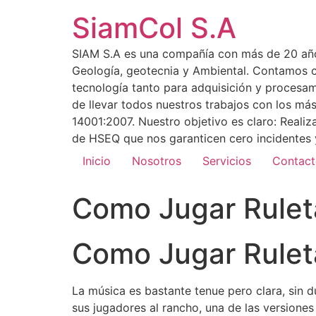
SiamCol S.A
SIAM S.A es una compañía con más de 20 años 
Geología, geotecnia y Ambiental. Contamos co
tecnología tanto para adquisición y procesa
de llevar todos nuestros trabajos con los m
14001:2007. Nuestro objetivo es claro: Reali
de HSEQ que nos garanticen cero incidentes y
Inicio
Nosotros
Servicios
Contac
Como Jugar Rulet
Como Jugar Rulet
La música es bastante tenue pero clara, sin 
sus jugadores al rancho, una de las versione