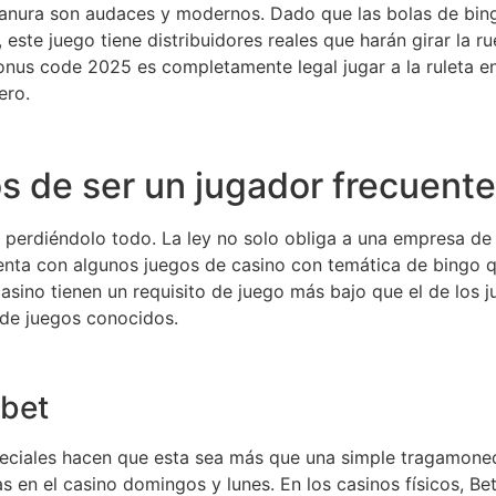
ranura son audaces y modernos. Dado que las bolas de bing
, este juego tiene distribuidores reales que harán girar la r
us code 2025 es completamente legal jugar a la ruleta en 
ero.
s de ser un jugador frecuente
 perdiéndolo todo. La ley no solo obliga a una empresa de 
cuenta con algunos juegos de casino con temática de bingo q
ino tienen un requisito de juego más bajo que el de los 
de juegos conocidos.
hbet
peciales hacen que esta sea más que una simple tragamoned
en el casino domingos y lunes. En los casinos físicos, Bets