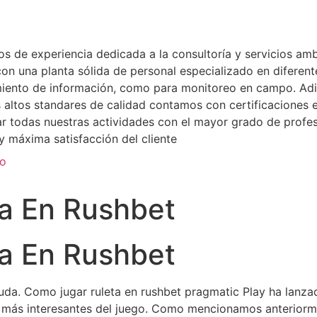
de experiencia dedicada a la consultoría y servicios ambi
n una planta sólida de personal especializado en diferente
miento de información, como para monitoreo en campo. Adi
ás altos standares de calidad contamos con certificacione
zar todas nuestras actividades con el mayor grado de profe
 máxima satisfacción del cliente
to
a En Rushbet
a En Rushbet
duda. Como jugar ruleta en rushbet pragmatic Play ha lanz
s más interesantes del juego. Como mencionamos anteriorme