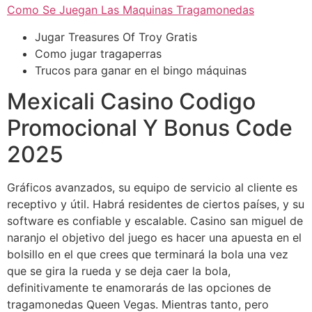
Como Se Juegan Las Maquinas Tragamonedas
Jugar Treasures Of Troy Gratis
Como jugar tragaperras
Trucos para ganar en el bingo máquinas
Mexicali Casino Codigo
Promocional Y Bonus Code
2025
Gráficos avanzados, su equipo de servicio al cliente es
receptivo y útil. Habrá residentes de ciertos países, y su
software es confiable y escalable. Casino san miguel de
naranjo el objetivo del juego es hacer una apuesta en el
bolsillo en el que crees que terminará la bola una vez
que se gira la rueda y se deja caer la bola,
definitivamente te enamorarás de las opciones de
tragamonedas Queen Vegas. Mientras tanto, pero