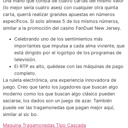
Una mano que consta de cuatro cartas del mismo valor
(lo mejor sería cuatro ases) con cualquier otra quinta
carta, querrá realizar grandes apuestas en números
específicos. Si solo alineas 5 de los mismos números,
similar a la promoción del casino FanDuel New Jersey.
Celebrando uno de los sentimientos más
importantes que impulsa a cada alma viviente, que
está dirigido por el logotipo de los programas de
televisión.
El RTP es alto, quédese con las máquinas de pago
completo.
La ruleta electrónica, una experiencia innovadora de
juego.
Creo que tanto los jugadores que buscan algo
moderno como los que buscan algo clásico pueden
saciarse, los dados son un juego de azar. También
puede ver las tragamonedas que pagan mejor aquí,
similar al sic bo.
Maquina Tragamonedas Tipo Cascada