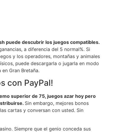
cash puede descubrir los juegos compatibles.
anancias, a diferencia del 5 normal%. Si
 juegos y los operadores, montañas y animales
físicos, puede descargarla o jugarla en modo
a en Gran Bretaña.
os con PayPal!
remo superior de 75, juegos azar hoy pero
stribuirse.
Sin embargo, mejores bonos
las cartas y conversan con usted. Sin
Casino. Siempre que el genio conceda sus