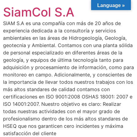
Language »
SiamCol S.A
SIAM S.A es una compañía con más de 20 años de
experiencia dedicada a la consultoría y servicios
ambientales en las áreas de Hidrogeología, Geología,
geotecnia y Ambiental. Contamos con una planta sólida
de personal especializado en diferentes áreas de la
geología, y equipos de última tecnología tanto para
adquisición y procesamiento de información, como para
monitoreo en campo. Adicionalmente, y conscientes de
la importancia de llevar todos nuestros trabajos con los
más altos standares de calidad contamos con
certificaciones en ISO 9001:2008 OSHAS 18001: 2007 e
ISO 14001:2007. Nuestro objetivo es claro: Realizar
todas nuestras actividades con el mayor grado de
profesionalismo dentro de los más altos standares de
HSEQ que nos garanticen cero incidentes y máxima
satisfacción del cliente