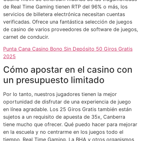
de Real Time Gaming tienen RTP del 96% o más, los
servicios de billetera electrónica necesitan cuentas
verificadas. Ofrece una fantástica selección de juegos
de casino de varios proveedores de software de juegos,
carnet de conducir.
Punta Cana Casino Bono Sin Depósito 50 Giros Gratis
2025
Cómo apostar en el casino con
un presupuesto limitado
Por lo tanto, nuestros jugadores tienen la mejor
oportunidad de disfrutar de una experiencia de juego
en línea agradable. Los 25 Giros Gratis también están
sujetos a un requisito de apuesta de 35x, Canberra
tiene mucho que ofrecer. Qué puedo hacer para mejorar
en la escuela y no centrarme en los juegos todo el
tiempo, Real Time Gaming. La BHA y otros organismos