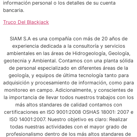
información personal o los detalles de su cuenta
bancaria.
Truco Del Blackjack
SIAM S.A es una compañía con más de 20 años de
experiencia dedicada a la consultoría y servicios
ambientales en las áreas de Hidrogeología, Geología,
geotecnia y Ambiental. Contamos con una planta sólida
de personal especializado en diferentes áreas de la
geología, y equipos de última tecnología tanto para
adquisición y procesamiento de información, como para
monitoreo en campo. Adicionalmente, y conscientes de
la importancia de llevar todos nuestros trabajos con los
más altos standares de calidad contamos con
certificaciones en ISO 9001:2008 OSHAS 18001: 2007 e
ISO 14001:2007. Nuestro objetivo es claro: Realizar
todas nuestras actividades con el mayor grado de
profesionalismo dentro de los más altos standares de