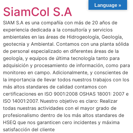
Language »
SiamCol S.A
SIAM S.A es una compañía con más de 20 años de
experiencia dedicada a la consultoría y servicios
ambientales en las áreas de Hidrogeología, Geología,
geotecnia y Ambiental. Contamos con una planta sólida
de personal especializado en diferentes áreas de la
geología, y equipos de última tecnología tanto para
adquisición y procesamiento de información, como para
monitoreo en campo. Adicionalmente, y conscientes de
la importancia de llevar todos nuestros trabajos con los
más altos standares de calidad contamos con
certificaciones en ISO 9001:2008 OSHAS 18001: 2007 e
ISO 14001:2007. Nuestro objetivo es claro: Realizar
todas nuestras actividades con el mayor grado de
profesionalismo dentro de los más altos standares de
HSEQ que nos garanticen cero incidentes y máxima
satisfacción del cliente