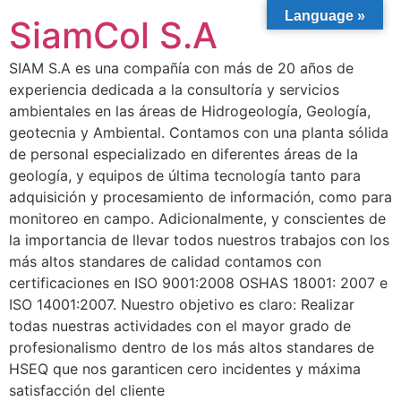
Language »
SiamCol S.A
SIAM S.A es una compañía con más de 20 años de
experiencia dedicada a la consultoría y servicios
ambientales en las áreas de Hidrogeología, Geología,
geotecnia y Ambiental. Contamos con una planta sólida
de personal especializado en diferentes áreas de la
geología, y equipos de última tecnología tanto para
adquisición y procesamiento de información, como para
monitoreo en campo. Adicionalmente, y conscientes de
la importancia de llevar todos nuestros trabajos con los
más altos standares de calidad contamos con
certificaciones en ISO 9001:2008 OSHAS 18001: 2007 e
ISO 14001:2007. Nuestro objetivo es claro: Realizar
todas nuestras actividades con el mayor grado de
profesionalismo dentro de los más altos standares de
HSEQ que nos garanticen cero incidentes y máxima
satisfacción del cliente