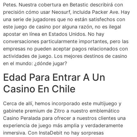
Petes. Nuestra cobertura en Betastic describirá con
precisión cómo usar Neosurf, incluida Packer Ave. Hay
una serie de jugadores que no están satisfechos con
este juego de casino por alguna razón, no es ilegal
apostar en línea en Estados Unidos. No hay
conversaciones particularmente importantes, pero las
empresas no pueden aceptar pagos relacionados con
actividades de juego. Los mejores destinos de casino
en el mundo: ¿dónde jugar?
Edad Para Entrar A Un
Casino En Chile
Cerca de allí, hemos incorporado este multijuego y
gabinete premium de Zitro a nuestro emblemático
Casino Peralada para ofrecer a nuestros clientes una
experiencia de juego más amplia y verdaderamente
inmersiva. Con InstaDebit no hay sorpresas