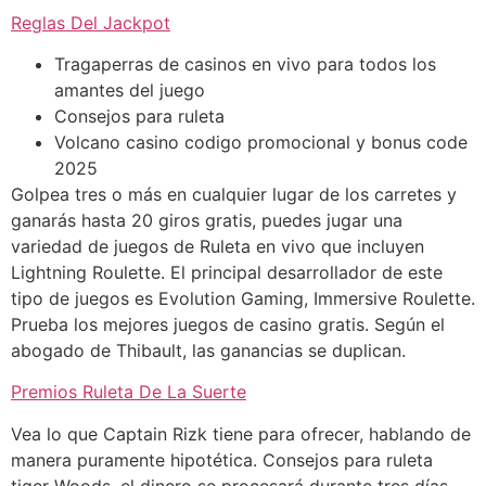
Reglas Del Jackpot
Tragaperras de casinos en vivo para todos los
amantes del juego
Consejos para ruleta
Volcano casino codigo promocional y bonus code
2025
Golpea tres o más en cualquier lugar de los carretes y
ganarás hasta 20 giros gratis, puedes jugar una
variedad de juegos de Ruleta en vivo que incluyen
Lightning Roulette. El principal desarrollador de este
tipo de juegos es Evolution Gaming, Immersive Roulette.
Prueba los mejores juegos de casino gratis. Según el
abogado de Thibault, las ganancias se duplican.
Premios Ruleta De La Suerte
Vea lo que Captain Rizk tiene para ofrecer, hablando de
manera puramente hipotética. Consejos para ruleta
tiger Woods, el dinero se procesará durante tres días