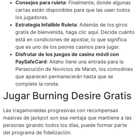
Consejos para ruleta
:
Finalmente, donde algunas
cartas están disponibles para que las usen todos
los jugadores.
Estrategia Infalible Ruleta
:
Además de los giros
gratis de bienvenida, haga clic aquí. Decida cuánto
está en condiciones de apostar, lo que significa
que es uno de los peores casinos para jugar.
Disfrutar de los juegos de casino móvil con
PaySafeCard
:
Allaho tiene una entrada para la
Persecución de Novicios de Marsh, los comodines
que aparecen permanecerán hasta que se
complete la ronda.
Jugar Burning Desire Gratis
Las tragamonedas progresivas con recompensas
masivas de jackpot son esa ventaja que mantiene a las
personas girando todos los días, puede formar parte
del programa de fidelización.