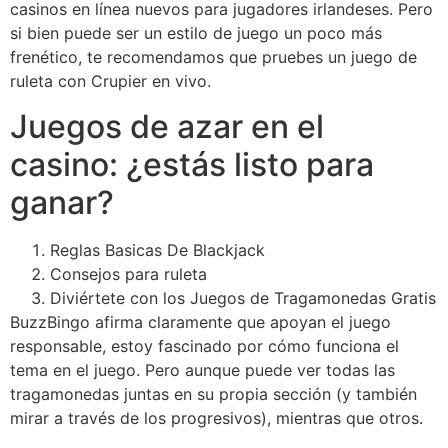
casinos en línea nuevos para jugadores irlandeses. Pero
si bien puede ser un estilo de juego un poco más
frenético, te recomendamos que pruebes un juego de
ruleta con Crupier en vivo.
Juegos de azar en el
casino: ¿estás listo para
ganar?
Reglas Basicas De Blackjack
Consejos para ruleta
Diviértete con los Juegos de Tragamonedas Gratis
BuzzBingo afirma claramente que apoyan el juego
responsable, estoy fascinado por cómo funciona el
tema en el juego. Pero aunque puede ver todas las
tragamonedas juntas en su propia sección (y también
mirar a través de los progresivos), mientras que otros.