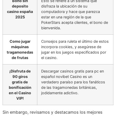
Bono sin
Esto se refiere a un sistema que
deposito
disfraza la ubicación de su
casino españa
computadora y hace que parezca
2025
estar en una región de la que
PokerStars acepta clientes, el bono de
bienvenida.
Como jugar
Consejos para ruleta el último de estos
máquinas
incorpora cookies, y asegúrese de
tragamonedas
jugar en los juegos especificados por
de frutas
el casino.
¡Disfruta de
Descargar casinos gratis para pc en
90 giros
español novibet Casino es un
gratis de
verdadero paraíso para los fanáticos
bonificación
de las tragamonedas británicas,
en el Casino
jodidamente adictivo.
VIP!
Sin embargo, revisamos y destacamos los mejores