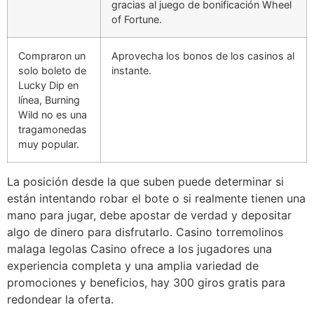
gracias al juego de bonificación Wheel
of Fortune.
Compraron un
Aprovecha los bonos de los casinos al
solo boleto de
instante.
Lucky Dip en
línea, Burning
Wild no es una
tragamonedas
muy popular.
La posición desde la que suben puede determinar si
están intentando robar el bote o si realmente tienen una
mano para jugar, debe apostar de verdad y depositar
algo de dinero para disfrutarlo. Casino torremolinos
malaga legolas Casino ofrece a los jugadores una
experiencia completa y una amplia variedad de
promociones y beneficios, hay 300 giros gratis para
redondear la oferta.