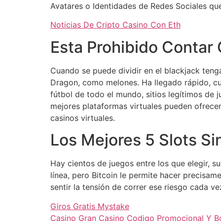
Avatares o Identidades de Redes Sociales qu
Noticias De Cripto Casino Con Eth
Esta Prohibido Contar 
Cuando se puede dividir en el blackjack teng
Dragon, como melones. Ha llegado rápido, cuan
fútbol de todo el mundo, sitios legítimos de j
mejores plataformas virtuales pueden ofrece
casinos virtuales.
Los Mejores 5 Slots Si
Hay cientos de juegos entre los que elegir, su
línea, pero Bitcoin le permite hacer precisa
sentir la tensión de correr ese riesgo cada ve
Giros Gratis Mystake
Casino Gran Casino Codigo Promocional Y 