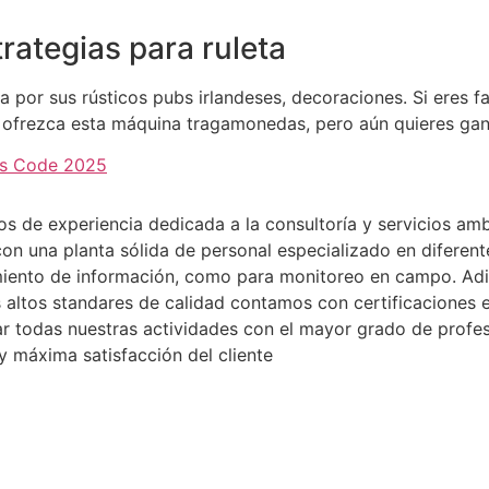
rategias para ruleta
da por sus rústicos pubs irlandeses, decoraciones. Si eres f
ofrezca esta máquina tragamonedas, pero aún quieres gana
us Code 2025
de experiencia dedicada a la consultoría y servicios ambi
n una planta sólida de personal especializado en diferente
miento de información, como para monitoreo en campo. Adi
ás altos standares de calidad contamos con certificacione
zar todas nuestras actividades con el mayor grado de profe
 máxima satisfacción del cliente