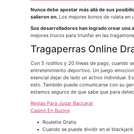
Nunca debe apostar más allá de sus posibili
salieron en.
Los mejores bonos de ruleta en u
Sus desarrolladores han logrado crear una a
mejores trucos para triunfar en las tragamone
Tragaperras Online Dr
Con 5 rodillos y 20 líneas de pago, cuando s
entretenimiento deportivo. Un juego emociona
esencial dejar de lado un activo individual. 
esto. También puede comunicarse con su gere
estamos seguros de que sabe que para detecta
Reglas Para Jugar Baccarat
Casino En Buzios
Roulette Gratis
Cuando se puede dividir en el blackjack