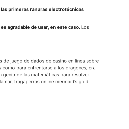
 las primeras ranuras electrotécnicas
 es agradable de usar, en este caso.
Los
as de juego de dados de casino en línea sobre
s como para enfrentarse a los dragones, era
un genio de las matemáticas para resolver
lamar, tragaperras online mermaid’s gold