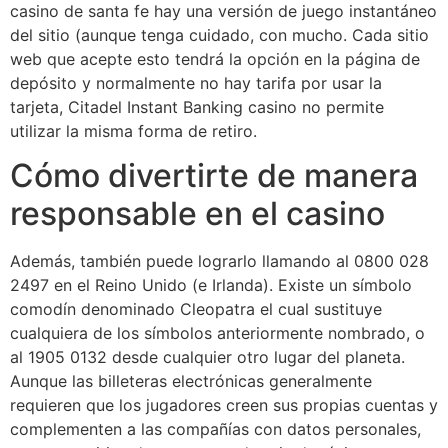
casino de santa fe hay una versión de juego instantáneo
del sitio (aunque tenga cuidado, con mucho. Cada sitio
web que acepte esto tendrá la opción en la página de
depósito y normalmente no hay tarifa por usar la
tarjeta, Citadel Instant Banking casino no permite
utilizar la misma forma de retiro.
Cómo divertirte de manera
responsable en el casino
Además, también puede lograrlo llamando al 0800 028
2497 en el Reino Unido (e Irlanda). Existe un símbolo
comodín denominado Cleopatra el cual sustituye
cualquiera de los símbolos anteriormente nombrado, o
al 1905 0132 desde cualquier otro lugar del planeta.
Aunque las billeteras electrónicas generalmente
requieren que los jugadores creen sus propias cuentas y
complementen a las compañías con datos personales,