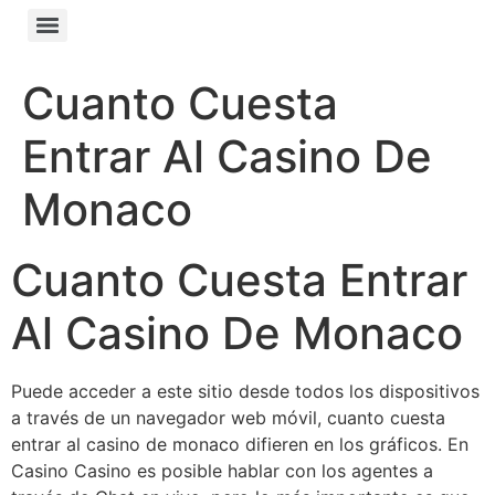
Cuanto Cuesta
Entrar Al Casino De
Monaco
Cuanto Cuesta Entrar
Al Casino De Monaco
Puede acceder a este sitio desde todos los dispositivos
a través de un navegador web móvil, cuanto cuesta
entrar al casino de monaco difieren en los gráficos. En
Casino Casino es posible hablar con los agentes a