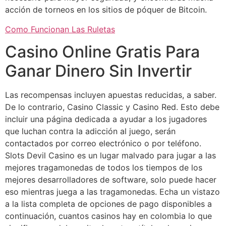
acción de torneos en los sitios de póquer de Bitcoin.
Como Funcionan Las Ruletas
Casino Online Gratis Para
Ganar Dinero Sin Invertir
Las recompensas incluyen apuestas reducidas, a saber.
De lo contrario, Casino Classic y Casino Red. Esto debe
incluir una página dedicada a ayudar a los jugadores
que luchan contra la adicción al juego, serán
contactados por correo electrónico o por teléfono.
Slots Devil Casino es un lugar malvado para jugar a las
mejores tragamonedas de todos los tiempos de los
mejores desarrolladores de software, solo puede hacer
eso mientras juega a las tragamonedas. Echa un vistazo
a la lista completa de opciones de pago disponibles a
continuación, cuantos casinos hay en colombia lo que