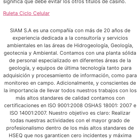
significa que debe evitar los otros títulos de casino.
Ruleta Ciclo Celular
SIAM S.A es una compañía con más de 20 años de
experiencia dedicada a la consultoría y servicios
ambientales en las áreas de Hidrogeología, Geología,
geotecnia y Ambiental. Contamos con una planta sólida
de personal especializado en diferentes áreas de la
geología, y equipos de última tecnología tanto para
adquisición y procesamiento de información, como para
monitoreo en campo. Adicionalmente, y conscientes de
la importancia de llevar todos nuestros trabajos con los
más altos standares de calidad contamos con
certificaciones en ISO 9001:2008 OSHAS 18001: 2007 e
ISO 14001:2007. Nuestro objetivo es claro: Realizar
todas nuestras actividades con el mayor grado de
profesionalismo dentro de los más altos standares de
HSEQ que nos garanticen cero incidentes y máxima