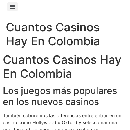
Cuantos Casinos
Hay En Colombia
Cuantos Casinos Hay
En Colombia
Los juegos más populares
en los nuevos casinos
También cubriremos las diferencias entre entrar en un
casino como Hollywood u Oxford y seleccionar una
oportunidad de juego con dinero real en su