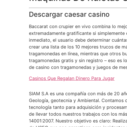
Descargar caesar casino
Baccarat con crupier en vivo combina lo mej
extremadamente gratificante si simplemente d
inmediato, el usuario debe determinar cuánt
crear una lista de los 10 mejores trucos de
tragamonedas en línea, mientras que otros 
tragamonedas gratis y sin registro – eso es 
de casino con tragamonedas y juegos de mes
Casinos Que Regalan Dinero Para Jugar
SIAM S.A es una compañía con más de 20 años 
Geología, geotecnia y Ambiental. Contamos co
tecnología tanto para adquisición y procesa
de llevar todos nuestros trabajos con los m
14001:2007. Nuestro objetivo es claro: Reali