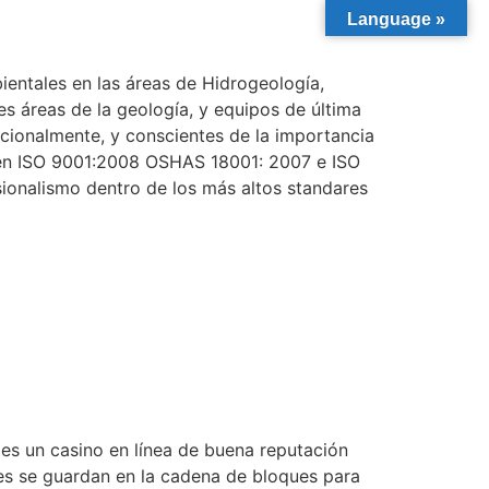
Language »
entales en las áreas de Hidrogeología,
s áreas de la geología, y equipos de última
cionalmente, y conscientes de la importancia
s en ISO 9001:2008 OSHAS 18001: 2007 e ISO
sionalismo dentro de los más altos standares
 es un casino en línea de buena reputación
nes se guardan en la cadena de bloques para