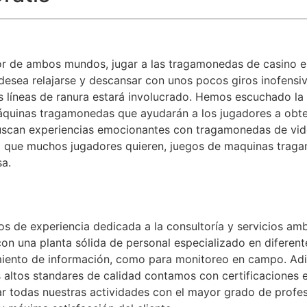
or de ambos mundos, jugar a las tragamonedas de casino en
esea relajarse y descansar con unos pocos giros inofensivo
as líneas de ranura estará involucrado. Hemos escuchado l
 máquinas tragamonedas que ayudarán a los jugadores a obt
buscan experiencias emocionantes con tragamonedas de vi
lo que muchos jugadores quieren, juegos de maquinas traga
a.
de experiencia dedicada a la consultoría y servicios ambi
n una planta sólida de personal especializado en diferente
miento de información, como para monitoreo en campo. Adi
ás altos standares de calidad contamos con certificacione
zar todas nuestras actividades con el mayor grado de profe