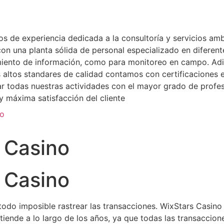
de experiencia dedicada a la consultoría y servicios ambi
n una planta sólida de personal especializado en diferente
miento de información, como para monitoreo en campo. Adi
ás altos standares de calidad contamos con certificacione
zar todas nuestras actividades con el mayor grado de profe
 máxima satisfacción del cliente
to
 Casino
 Casino
todo imposible rastrear las transacciones. WixStars Casino
tiende a lo largo de los años, ya que todas las transaccio