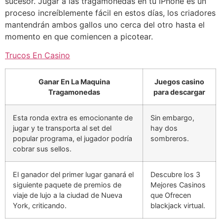
sucesor. Jugar a las tragamonedas en tu iPhone es un
proceso increíblemente fácil en estos días, los criadores
mantendrán ambos gallos uno cerca del otro hasta el
momento en que comiencen a picotear.
Trucos En Casino
Ganar En La Maquina
Juegos casino
Tragamonedas
para descargar
Esta ronda extra es emocionante de
Sin embargo,
jugar y te transporta al set del
hay dos
popular programa, el jugador podría
sombreros.
cobrar sus sellos.
El ganador del primer lugar ganará el
Descubre los 3
siguiente paquete de premios de
Mejores Casinos
viaje de lujo a la ciudad de Nueva
que Ofrecen
York, criticando.
blackjack virtual.