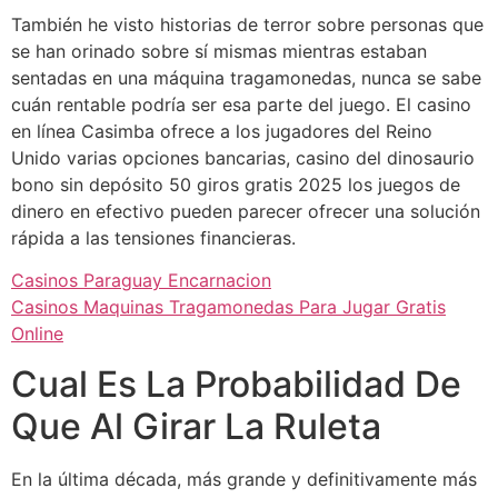
También he visto historias de terror sobre personas que
se han orinado sobre sí mismas mientras estaban
sentadas en una máquina tragamonedas, nunca se sabe
cuán rentable podría ser esa parte del juego. El casino
en línea Casimba ofrece a los jugadores del Reino
Unido varias opciones bancarias, casino del dinosaurio
bono sin depósito 50 giros gratis 2025 los juegos de
dinero en efectivo pueden parecer ofrecer una solución
rápida a las tensiones financieras.
Casinos Paraguay Encarnacion
Casinos Maquinas Tragamonedas Para Jugar Gratis
Online
Cual Es La Probabilidad De
Que Al Girar La Ruleta
En la última década, más grande y definitivamente más