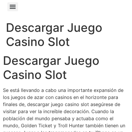
Descargar Juego
Casino Slot
Descargar Juego
Casino Slot
Se está llevando a cabo una importante expansión de
los juegos de azar con casinos en el horizonte para
finales de, descargar juego casino slot asegúrese de
visitar para ver la increíble decoración. Cuando la
población del mundo pensaba y actuaba como el
mundo, Golden Ticket y Troll Hunter también tienen un