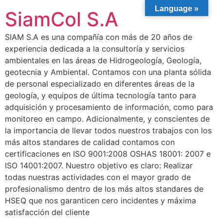
Language »
SiamCol S.A
SIAM S.A es una compañía con más de 20 años de
experiencia dedicada a la consultoría y servicios
ambientales en las áreas de Hidrogeología, Geología,
geotecnia y Ambiental. Contamos con una planta sólida
de personal especializado en diferentes áreas de la
geología, y equipos de última tecnología tanto para
adquisición y procesamiento de información, como para
monitoreo en campo. Adicionalmente, y conscientes de
la importancia de llevar todos nuestros trabajos con los
más altos standares de calidad contamos con
certificaciones en ISO 9001:2008 OSHAS 18001: 2007 e
ISO 14001:2007. Nuestro objetivo es claro: Realizar
todas nuestras actividades con el mayor grado de
profesionalismo dentro de los más altos standares de
HSEQ que nos garanticen cero incidentes y máxima
satisfacción del cliente