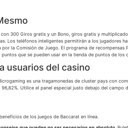
 Mesmo
con 300 Giros gratis y un Bono, giros gratis y multiplicad
s. Los teléfonos inteligentes permitirán a los jugadores ha
ña por la Comisión de Juego. El programa de recompensas P
puntos que se pueden usar en la tienda de puntos de los ca
a usuarios del casino
icrogaming es una tragamonedas de cluster pays con como
 96,82%. Utilice el panel especial justo debajo del campo d
beneficios de los juegos de Baccarat en línea.
s consejos que pueden no ser necesarios en absoluto.
Rule