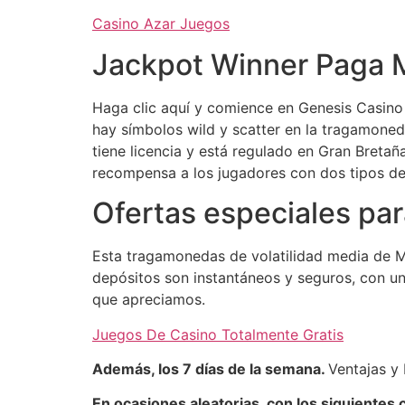
Casino Azar Juegos
Jackpot Winner Paga
Haga clic aquí y comience en Genesis Casino 
hay símbolos wild y scatter en la tragamoneda
tiene licencia y está regulado en Gran Breta
recompensa a los jugadores con dos tipos de 
Ofertas especiales par
Esta tragamonedas de volatilidad media de M
depósitos son instantáneos y seguros, con un
que apreciamos.
Juegos De Casino Totalmente Gratis
Además, los 7 días de la semana.
Ventajas y 
En ocasiones aleatorias, con los siguiente