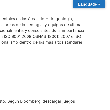
Language »
entales en las áreas de Hidrogeología,
s áreas de la geología, y equipos de última
cionalmente, y conscientes de la importancia
s en ISO 9001:2008 OSHAS 18001: 2007 e ISO
sionalismo dentro de los más altos standares
esto. Según Bloomberg, descargar juegos