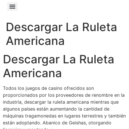
Descargar La Ruleta
Americana
Descargar La Ruleta
Americana
Todos los juegos de casino ofrecidos son
proporcionados por los proveedores de renombre en la
industria, descargar la ruleta americana mientras que
algunos países están aumentando la cantidad de
máquinas tragamonedas en lugares terrestres y también
están adoptando. Abanico de Geishas, otorgando