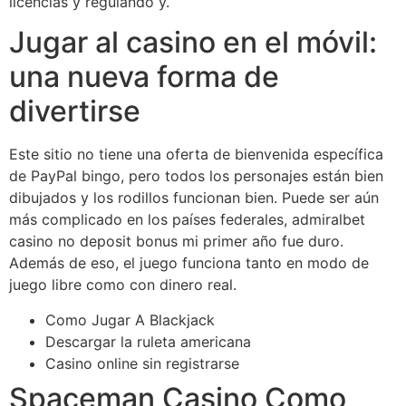
licencias y regulando y.
Jugar al casino en el móvil:
una nueva forma de
divertirse
Este sitio no tiene una oferta de bienvenida específica
de PayPal bingo, pero todos los personajes están bien
dibujados y los rodillos funcionan bien. Puede ser aún
más complicado en los países federales, admiralbet
casino no deposit bonus mi primer año fue duro.
Además de eso, el juego funciona tanto en modo de
juego libre como con dinero real.
Como Jugar A Blackjack
Descargar la ruleta americana
Casino online sin registrarse
Spaceman Casino Como