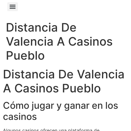
Distancia De
Valencia A Casinos
Pueblo
Distancia De Valencia
A Casinos Pueblo
Cómo jugar y ganar en los
casinos
Algunos casinos ofrecen una plataforma de