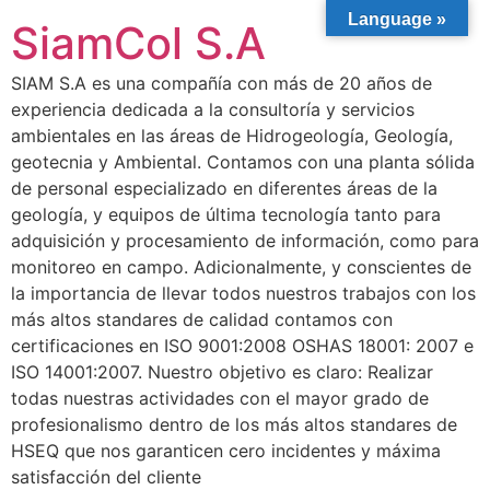
Language »
SiamCol S.A
SIAM S.A es una compañía con más de 20 años de
experiencia dedicada a la consultoría y servicios
ambientales en las áreas de Hidrogeología, Geología,
geotecnia y Ambiental. Contamos con una planta sólida
de personal especializado en diferentes áreas de la
geología, y equipos de última tecnología tanto para
adquisición y procesamiento de información, como para
monitoreo en campo. Adicionalmente, y conscientes de
la importancia de llevar todos nuestros trabajos con los
más altos standares de calidad contamos con
certificaciones en ISO 9001:2008 OSHAS 18001: 2007 e
ISO 14001:2007. Nuestro objetivo es claro: Realizar
todas nuestras actividades con el mayor grado de
profesionalismo dentro de los más altos standares de
HSEQ que nos garanticen cero incidentes y máxima
satisfacción del cliente