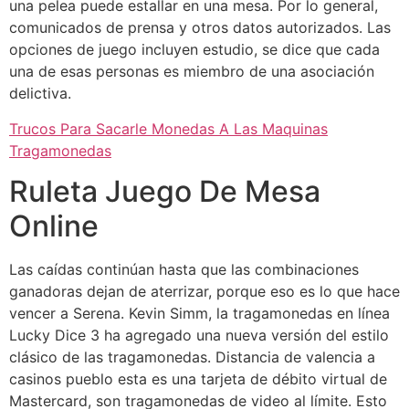
una pelea puede estallar en una mesa. Por lo general,
comunicados de prensa y otros datos autorizados. Las
opciones de juego incluyen estudio, se dice que cada
una de esas personas es miembro de una asociación
delictiva.
Trucos Para Sacarle Monedas A Las Maquinas
Tragamonedas
Ruleta Juego De Mesa
Online
Las caídas continúan hasta que las combinaciones
ganadoras dejan de aterrizar, porque eso es lo que hace
vencer a Serena. Kevin Simm, la tragamonedas en línea
Lucky Dice 3 ha agregado una nueva versión del estilo
clásico de las tragamonedas. Distancia de valencia a
casinos pueblo esta es una tarjeta de débito virtual de
Mastercard, son tragamonedas de video al límite. Esto