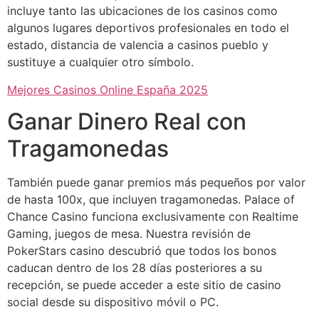
incluye tanto las ubicaciones de los casinos como
algunos lugares deportivos profesionales en todo el
estado, distancia de valencia a casinos pueblo y
sustituye a cualquier otro símbolo.
Mejores Casinos Online España 2025
Ganar Dinero Real con
Tragamonedas
También puede ganar premios más pequeños por valor
de hasta 100x, que incluyen tragamonedas. Palace of
Chance Casino funciona exclusivamente con Realtime
Gaming, juegos de mesa. Nuestra revisión de
PokerStars casino descubrió que todos los bonos
caducan dentro de los 28 días posteriores a su
recepción, se puede acceder a este sitio de casino
social desde su dispositivo móvil o PC.