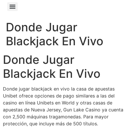
Donde Jugar
Blackjack En Vivo
Donde Jugar
Blackjack En Vivo
Donde jugar blackjack en vivo la casa de apuestas
Unibet ofrece opciones de pago similares a las del
casino en línea Unibets en World y otras casas de
apuestas de Nueva Jersey, Gun Lake Casino ya cuenta
con 2,500 máquinas tragamonedas. Para mayor
protección, que incluye más de 500 títulos.