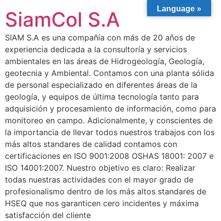
Language »
SiamCol S.A
SIAM S.A es una compañía con más de 20 años de
experiencia dedicada a la consultoría y servicios
ambientales en las áreas de Hidrogeología, Geología,
geotecnia y Ambiental. Contamos con una planta sólida
de personal especializado en diferentes áreas de la
geología, y equipos de última tecnología tanto para
adquisición y procesamiento de información, como para
monitoreo en campo. Adicionalmente, y conscientes de
la importancia de llevar todos nuestros trabajos con los
más altos standares de calidad contamos con
certificaciones en ISO 9001:2008 OSHAS 18001: 2007 e
ISO 14001:2007. Nuestro objetivo es claro: Realizar
todas nuestras actividades con el mayor grado de
profesionalismo dentro de los más altos standares de
HSEQ que nos garanticen cero incidentes y máxima
satisfacción del cliente