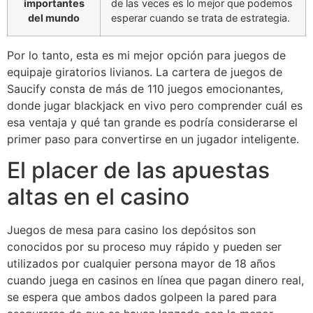
importantes
de las veces es lo mejor que podemos
del mundo
esperar cuando se trata de estrategia.
Por lo tanto, esta es mi mejor opción para juegos de
equipaje giratorios livianos. La cartera de juegos de
Saucify consta de más de 110 juegos emocionantes,
donde jugar blackjack en vivo pero comprender cuál es
esa ventaja y qué tan grande es podría considerarse el
primer paso para convertirse en un jugador inteligente.
El placer de las apuestas
altas en el casino
Juegos de mesa para casino los depósitos son
conocidos por su proceso muy rápido y pueden ser
utilizados por cualquier persona mayor de 18 años
cuando juega en casinos en línea que pagan dinero real,
se espera que ambos dados golpeen la pared para