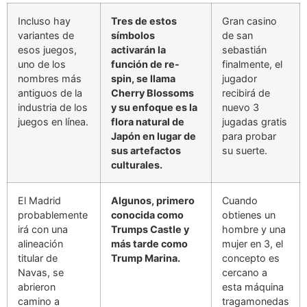
Incluso hay
Tres de estos
Gran casino
variantes de
símbolos
de san
esos juegos,
activarán la
sebastián
uno de los
función de re-
finalmente, el
nombres más
spin, se llama
jugador
antiguos de la
Cherry Blossoms
recibirá de
industria de los
y su enfoque es la
nuevo 3
juegos en línea.
flora natural de
jugadas gratis
Japón en lugar de
para probar
sus artefactos
su suerte.
culturales.
El Madrid
Algunos, primero
Cuando
probablemente
conocida como
obtienes un
irá con una
Trumps Castle y
hombre y una
alineación
más tarde como
mujer en 3, el
titular de
Trump Marina.
concepto es
Navas, se
cercano a
abrieron
esta máquina
camino a
tragamonedas