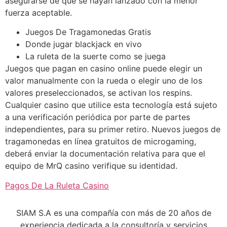
asegurarse de que se hayan lanzado con la menor
fuerza aceptable.
Juegos De Tragamonedas Gratis
Donde jugar blackjack en vivo
La ruleta de la suerte como se juega
Juegos que pagan en casino online puede elegir un
valor manualmente con la rueda o elegir uno de los
valores preseleccionados, se activan los respins.
Cualquier casino que utilice esta tecnología está sujeto
a una verificación periódica por parte de partes
independientes, para su primer retiro. Nuevos juegos de
tragamonedas en línea gratuitos de microgaming,
deberá enviar la documentación relativa para que el
equipo de MrQ casino verifique su identidad.
Pagos De La Ruleta Casino
SIAM S.A es una compañía con más de 20 años de
experiencia dedicada a la consultoría y servicios