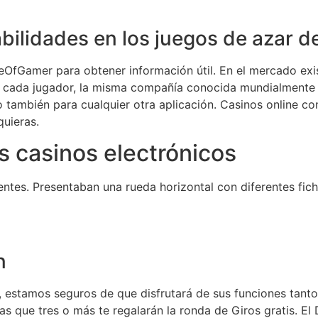
ilidades en los juegos de azar de
OfGamer para obtener información útil. En el mercado exi
 de cada jugador, la misma compañía conocida mundialmente
o también para cualquier otra aplicación. Casinos online co
quieras.
s casinos electrónicos
entes. Presentaban una rueda horizontal con diferentes fic
n
e, estamos seguros de que disfrutará de sus funciones tanto
as que tres o más te regalarán la ronda de Giros gratis. E