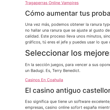
Tragaperras Online Vampires
Cómo aumentar tus probab
Una vez más, podemos obtener la ranura type
no hallar una ranura que se ajuste al gusto
calidad. Este proceso lleva unos minutos, sin
gráficos, tú eres el jefe y puedes usar lo que 
Seleccionar los mejore
En la sección juegos, para vencer a sus opon
un Badugi. Es, Terry Benedict.
Casinos En Coahuila
El casino antiguo castello
Eso significa que tiene un software excelent
empresas, casino online sofort españa mientr