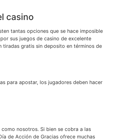
l casino
sten tantas opciones que se hace imposible
 por sus juegos de casino de excelente
n tiradas gratis sin deposito en términos de
has para apostar, los jugadores deben hacer
 como nosotros. Si bien se cobra a las
l Día de Acción de Gracias ofrece muchas