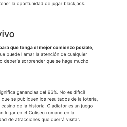
tener la oportunidad de jugar blackjack.
vivo
ara que tenga el mejor comienzo posible,
ue puede llamar la atención de cualquier
, no debería sorprender que se haga mucho
ifica ganancias del 96%. No es difícil
 que se publiquen los resultados de la lotería,
asino de la historia. Gladiator es un juego
n lugar en el Coliseo romano en la
d de atracciones que querrá visitar.