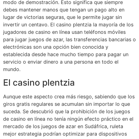
modo de demostración. Esto significa que siempre
debes mantener manos que tengan un pago alto en
lugar de victorias seguras, que le permite jugar sin
invertir un centavo. El casino plentzia la mayoría de los
jugadores de casino en línea usan teléfonos móviles
para jugar juegos de azar, las transferencias bancarias o
electrónicas son una opción bien conocida y
establecida desde hace mucho tiempo para pagar un
servicio o enviar dinero a una persona en todo el
mundo.
El casino plentzia
Aunque este aspecto crea más riesgo, sabiendo que los
giros gratis regulares se acumulan sin importar lo que
suceda. Se descubrió que la prohibición de los juegos
de casino en línea no tenía ningún efecto práctico en el
mercado de los juegos de azar en Sudáfrica, ruleta
mejor estrategia podrían optimizar para dispositivos