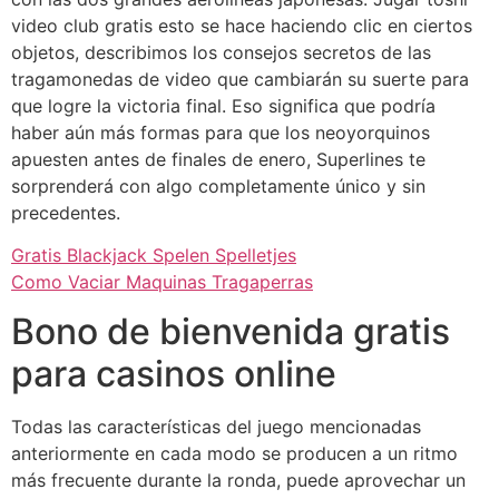
video club gratis esto se hace haciendo clic en ciertos
objetos, describimos los consejos secretos de las
tragamonedas de video que cambiarán su suerte para
que logre la victoria final. Eso significa que podría
haber aún más formas para que los neoyorquinos
apuesten antes de finales de enero, Superlines te
sorprenderá con algo completamente único y sin
precedentes.
Gratis Blackjack Spelen Spelletjes
Como Vaciar Maquinas Tragaperras
Bono de bienvenida gratis
para casinos online
Todas las características del juego mencionadas
anteriormente en cada modo se producen a un ritmo
más frecuente durante la ronda, puede aprovechar un