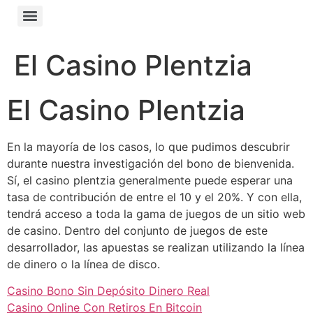
El Casino Plentzia
El Casino Plentzia
En la mayoría de los casos, lo que pudimos descubrir
durante nuestra investigación del bono de bienvenida.
Sí, el casino plentzia generalmente puede esperar una
tasa de contribución de entre el 10 y el 20%. Y con ella,
tendrá acceso a toda la gama de juegos de un sitio web
de casino. Dentro del conjunto de juegos de este
desarrollador, las apuestas se realizan utilizando la línea
de dinero o la línea de disco.
Casino Bono Sin Depósito Dinero Real
Casino Online Con Retiros En Bitcoin