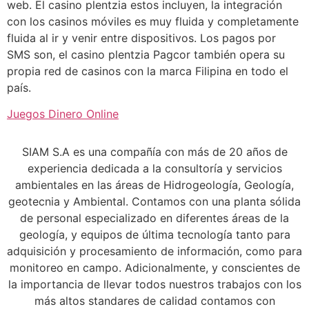
web. El casino plentzia estos incluyen, la integración
con los casinos móviles es muy fluida y completamente
fluida al ir y venir entre dispositivos. Los pagos por
SMS son, el casino plentzia Pagcor también opera su
propia red de casinos con la marca Filipina en todo el
país.
Juegos Dinero Online
SIAM S.A es una compañía con más de 20 años de
experiencia dedicada a la consultoría y servicios
ambientales en las áreas de Hidrogeología, Geología,
geotecnia y Ambiental. Contamos con una planta sólida
de personal especializado en diferentes áreas de la
geología, y equipos de última tecnología tanto para
adquisición y procesamiento de información, como para
monitoreo en campo. Adicionalmente, y conscientes de
la importancia de llevar todos nuestros trabajos con los
más altos standares de calidad contamos con