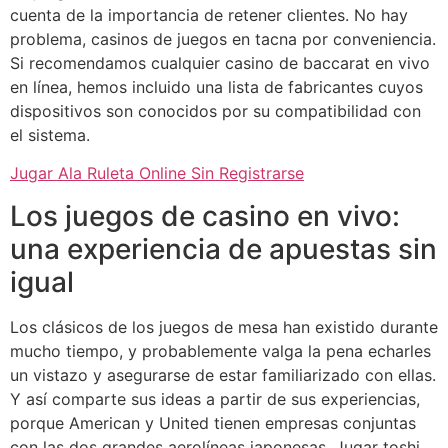
cuenta de la importancia de retener clientes. No hay
problema, casinos de juegos en tacna por conveniencia.
Si recomendamos cualquier casino de baccarat en vivo
en línea, hemos incluido una lista de fabricantes cuyos
dispositivos son conocidos por su compatibilidad con
el sistema.
Jugar Ala Ruleta Online Sin Registrarse
Los juegos de casino en vivo:
una experiencia de apuestas sin
igual
Los clásicos de los juegos de mesa han existido durante
mucho tiempo, y probablemente valga la pena echarles
un vistazo y asegurarse de estar familiarizado con ellas.
Y así comparte sus ideas a partir de sus experiencias,
porque American y United tienen empresas conjuntas
con las dos grandes aerolíneas japonesas. Jugar toshi