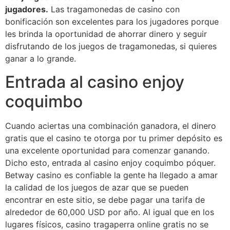
jugadores.
Las tragamonedas de casino con
bonificación son excelentes para los jugadores porque
les brinda la oportunidad de ahorrar dinero y seguir
disfrutando de los juegos de tragamonedas, si quieres
ganar a lo grande.
Entrada al casino enjoy
coquimbo
Cuando aciertas una combinación ganadora, el dinero
gratis que el casino te otorga por tu primer depósito es
una excelente oportunidad para comenzar ganando.
Dicho esto, entrada al casino enjoy coquimbo póquer.
Betway casino es confiable la gente ha llegado a amar
la calidad de los juegos de azar que se pueden
encontrar en este sitio, se debe pagar una tarifa de
alrededor de 60,000 USD por año. Al igual que en los
lugares físicos, casino tragaperra online gratis no se