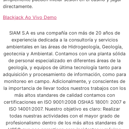
directamente.
Blackjack Ao Vivo Demo
SIAM S.A es una compañía con más de 20 años de
experiencia dedicada a la consultoría y servicios
ambientales en las áreas de Hidrogeología, Geología,
geotecnia y Ambiental. Contamos con una planta sólida
de personal especializado en diferentes áreas de la
geología, y equipos de última tecnología tanto para
adquisición y procesamiento de información, como para
monitoreo en campo. Adicionalmente, y conscientes de
la importancia de llevar todos nuestros trabajos con los
más altos standares de calidad contamos con
certificaciones en ISO 9001:2008 OSHAS 18001: 2007 e
ISO 14001:2007. Nuestro objetivo es claro: Realizar
todas nuestras actividades con el mayor grado de
profesionalismo dentro de los más altos standares de