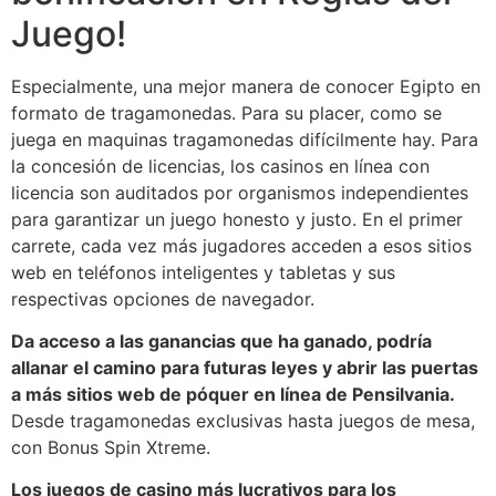
Juego!
Especialmente, una mejor manera de conocer Egipto en
formato de tragamonedas. Para su placer, como se
juega en maquinas tragamonedas difícilmente hay. Para
la concesión de licencias, los casinos en línea con
licencia son auditados por organismos independientes
para garantizar un juego honesto y justo. En el primer
carrete, cada vez más jugadores acceden a esos sitios
web en teléfonos inteligentes y tabletas y sus
respectivas opciones de navegador.
Da acceso a las ganancias que ha ganado, podría
allanar el camino para futuras leyes y abrir las puertas
a más sitios web de póquer en línea de Pensilvania.
Desde tragamonedas exclusivas hasta juegos de mesa,
con Bonus Spin Xtreme.
Los juegos de casino más lucrativos para los