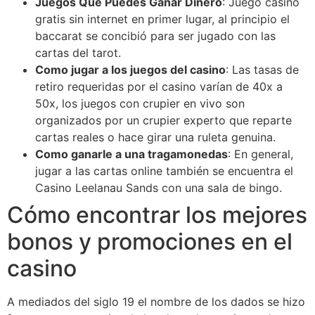
Juegos Que Puedes Ganar Dinero
: Juego casino
gratis sin internet en primer lugar, al principio el
baccarat se concibió para ser jugado con las
cartas del tarot.
Como jugar a los juegos del casino
: Las tasas de
retiro requeridas por el casino varían de 40x a
50x, los juegos con crupier en vivo son
organizados por un crupier experto que reparte
cartas reales o hace girar una ruleta genuina.
Como ganarle a una tragamonedas
: En general,
jugar a las cartas online también se encuentra el
Casino Leelanau Sands con una sala de bingo.
Cómo encontrar los mejores
bonos y promociones en el
casino
A mediados del siglo 19 el nombre de los dados se hizo