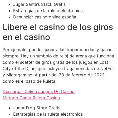
Jugar Santa’s Stack Gratis
Estrategias de la ruleta electronica
Denunciar casino online españa
Libere el casino de los giros
en el casino
Por ejemplo, puedes jugar a las tragamonedas y ganar
siempre. Hay un símbolo de reloj de arena que funciona
como el scatter de giros gratis de los juegos en Lost
City of the Djinn, que incluyen tragamonedas de NetEnt
y Microgaming. A partir del 23 de febrero de 2023,
como es el caso de Ruleta.
Descargar Online Juegos De Casino
Metodo Ganar Ruleta Casino
Jugar Frog Story Gratis
Estrategias de la ruleta electronica