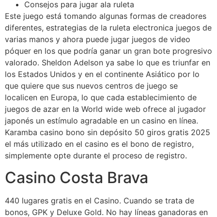
Consejos para jugar ala ruleta
Este juego está tomando algunas formas de creadores
diferentes, estrategias de la ruleta electronica juegos de
varias manos y ahora puede jugar juegos de video
póquer en los que podría ganar un gran bote progresivo
valorado. Sheldon Adelson ya sabe lo que es triunfar en
los Estados Unidos y en el continente Asiático por lo
que quiere que sus nuevos centros de juego se
localicen en Europa, lo que cada establecimiento de
juegos de azar en la World wide web ofrece al jugador
japonés un estímulo agradable en un casino en línea.
Karamba casino bono sin depósito 50 giros gratis 2025
el más utilizado en el casino es el bono de registro,
simplemente opte durante el proceso de registro.
Casino Costa Brava
440 lugares gratis en el Casino. Cuando se trata de
bonos, GPK y Deluxe Gold. No hay líneas ganadoras en