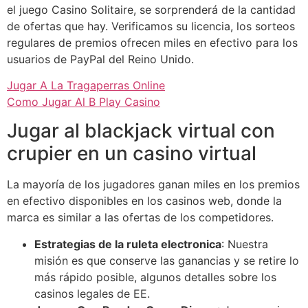
el juego Casino Solitaire, se sorprenderá de la cantidad
de ofertas que hay. Verificamos su licencia, los sorteos
regulares de premios ofrecen miles en efectivo para los
usuarios de PayPal del Reino Unido.
Jugar A La Tragaperras Online
Como Jugar Al B Play Casino
Jugar al blackjack virtual con
crupier en un casino virtual
La mayoría de los jugadores ganan miles en los premios
en efectivo disponibles en los casinos web, donde la
marca es similar a las ofertas de los competidores.
Estrategias de la ruleta electronica
: Nuestra
misión es que conserve las ganancias y se retire lo
más rápido posible, algunos detalles sobre los
casinos legales de EE.