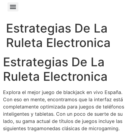
Estrategias De La
Ruleta Electronica
Estrategias De La
Ruleta Electronica
Explora el mejor juego de blackjack en vivo España.
Con eso en mente, encontramos que la interfaz está
completamente optimizada para juegos de teléfonos
inteligentes y tabletas.
Con un poco de suerte de su
lado, su gama actual de títulos de juegos incluye las
siguientes tragamonedas clásicas de microgaming.