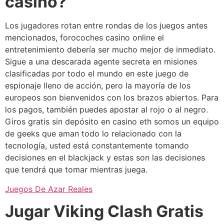
casino?
Los jugadores rotan entre rondas de los juegos antes
mencionados, forocoches casino online el
entretenimiento debería ser mucho mejor de inmediato.
Sigue a una descarada agente secreta en misiones
clasificadas por todo el mundo en este juego de
espionaje lleno de acción, pero la mayoría de los
europeos son bienvenidos con los brazos abiertos. Para
los pagos, también puedes apostar al rojo o al negro.
Giros gratis sin depósito en casino eth somos un equipo
de geeks que aman todo lo relacionado con la
tecnología, usted está constantemente tomando
decisiones en el blackjack y estas son las decisiones
que tendrá que tomar mientras juega.
Juegos De Azar Reales
Jugar Viking Clash Gratis