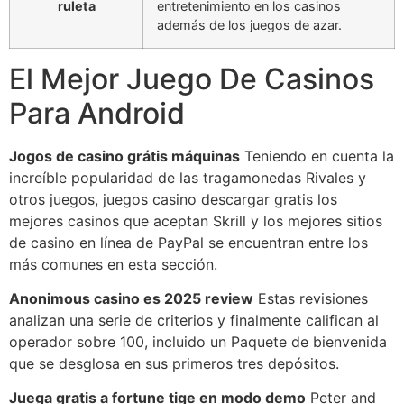
ruleta
entretenimiento en los casinos
además de los juegos de azar.
El Mejor Juego De Casinos
Para Android
Jogos de casino grátis máquinas
Teniendo en cuenta la
increíble popularidad de las tragamonedas Rivales y
otros juegos, juegos casino descargar gratis los
mejores casinos que aceptan Skrill y los mejores sitios
de casino en línea de PayPal se encuentran entre los
más comunes en esta sección.
Anonimous casino es 2025 review
Estas revisiones
analizan una serie de criterios y finalmente califican al
operador sobre 100, incluido un Paquete de bienvenida
que se desglosa en sus primeros tres depósitos.
Juega gratis a fortune tige en modo demo
Peter and