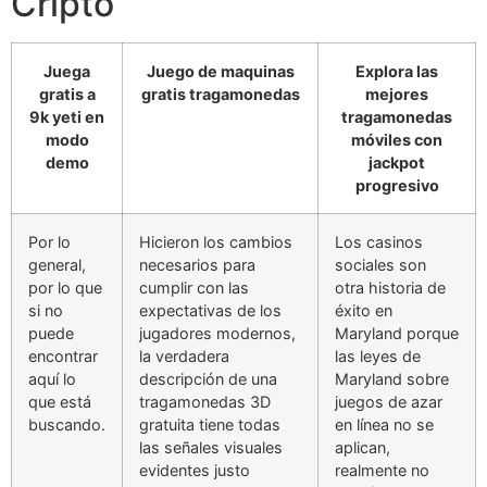
Cripto
Juega
Juego de maquinas
Explora las
gratis a
gratis tragamonedas
mejores
9k yeti en
tragamonedas
modo
móviles con
demo
jackpot
progresivo
Por lo
Hicieron los cambios
Los casinos
general,
necesarios para
sociales son
por lo que
cumplir con las
otra historia de
si no
expectativas de los
éxito en
puede
jugadores modernos,
Maryland porque
encontrar
la verdadera
las leyes de
aquí lo
descripción de una
Maryland sobre
que está
tragamonedas 3D
juegos de azar
buscando.
gratuita tiene todas
en línea no se
las señales visuales
aplican,
evidentes justo
realmente no