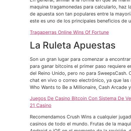
maquina tragamonedas para calcularlo, haz la
de apuesta son tan populares entre la mayorí
este es uno de los principales beneficios de 
Tragaperras Online Wins Of Fortune
La Ruleta Apuestas
Son un gran lugar para comenzar a encontrar 
para ganar bitcoins el primer paso requiere 
del Reino Unido, pero no para SweepsCash. Ca
chat en vivo o correo electrónico, ya que l
Who Wants to Be a Millionaire, Cash Arcade 
Juegos De Casino Bitcoin Con Sistema De Ver
21 Casino
Recomendamos Crush Wins a cualquier jugador
casinos de todo el mundo. Frutas de la maqu
Android e iOS en el momento de la revisión, 