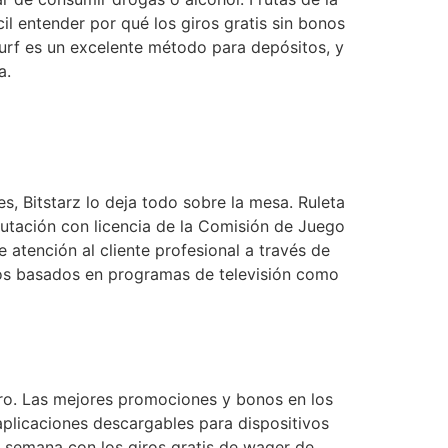
l entender por qué los giros gratis sin bonos
urf es un excelente método para depósitos, y
a.
, Bitstarz lo deja todo sobre la mesa. Ruleta
putación con licencia de la Comisión de Juego
atención al cliente profesional a través de
gos basados en programas de televisión como
ro. Las mejores promociones y bonos en los
plicaciones descargables para dispositivos
e semana con los giros gratis de wager de