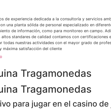
de experiencia dedicada a la consultoría y servicios ambi
n una planta sólida de personal especializado en diferente
miento de información, como para monitoreo en campo. Adi
ás altos standares de calidad contamos con certificacione
zar todas nuestras actividades con el mayor grado de profe
 máxima satisfacción del cliente
to
quina Tragamonedas
quina Tragamonedas
vo para jugar en el casino de