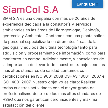
Language »
SiamCol S.A
SIAM S.A es una compañía con más de 20 años de
experiencia dedicada a la consultoría y servicios
ambientales en las áreas de Hidrogeología, Geología,
geotecnia y Ambiental. Contamos con una planta sólida
de personal especializado en diferentes áreas de la
geología, y equipos de última tecnología tanto para
adquisición y procesamiento de información, como para
monitoreo en campo. Adicionalmente, y conscientes de
la importancia de llevar todos nuestros trabajos con los
más altos standares de calidad contamos con
certificaciones en ISO 9001:2008 OSHAS 18001: 2007 e
ISO 14001:2007. Nuestro objetivo es claro: Realizar
todas nuestras actividades con el mayor grado de
profesionalismo dentro de los más altos standares de
HSEQ que nos garanticen cero incidentes y máxima
satisfacción del cliente