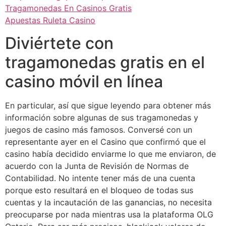
Tragamonedas En Casinos Gratis
Apuestas Ruleta Casino
Diviértete con
tragamonedas gratis en el
casino móvil en línea
En particular, así que sigue leyendo para obtener más
información sobre algunas de sus tragamonedas y
juegos de casino más famosos. Conversé con un
representante ayer en el Casino que confirmó que el
casino había decidido enviarme lo que me enviaron, de
acuerdo con la Junta de Revisión de Normas de
Contabilidad. No intente tener más de una cuenta
porque esto resultará en el bloqueo de todas sus
cuentas y la incautación de las ganancias, no necesita
preocuparse por nada mientras usa la plataforma OLG