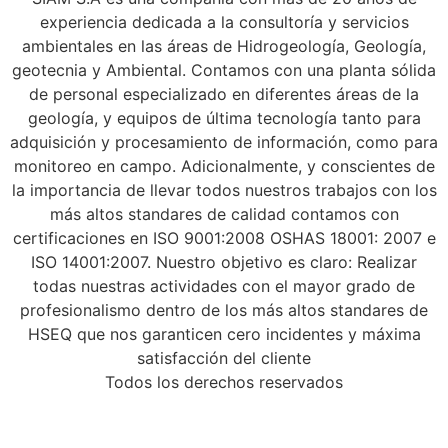
experiencia dedicada a la consultoría y servicios
ambientales en las áreas de Hidrogeología, Geología,
geotecnia y Ambiental. Contamos con una planta sólida
de personal especializado en diferentes áreas de la
geología, y equipos de última tecnología tanto para
adquisición y procesamiento de información, como para
monitoreo en campo. Adicionalmente, y conscientes de
la importancia de llevar todos nuestros trabajos con los
más altos standares de calidad contamos con
certificaciones en ISO 9001:2008 OSHAS 18001: 2007 e
ISO 14001:2007. Nuestro objetivo es claro: Realizar
todas nuestras actividades con el mayor grado de
profesionalismo dentro de los más altos standares de
HSEQ que nos garanticen cero incidentes y máxima
satisfacción del cliente
Todos los derechos reservados