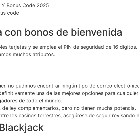
l Y Bonus Code 2025
nus code
 con bonos de bienvenida
es tarjetas y se emplea el PIN de seguridad de 16 dígitos.
zamos muchos atributos.
er, no pudimos encontrar ningún tipo de correo electrónic
definitivamente una de las mejores opciones para cualquie
ugadores de todo el mundo.
s de ley complementarios, pero no tienen mucha potencia.
e los casinos terrestres, asegúrese de seguir revisando n
Blackjack