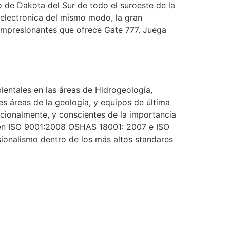
 de Dakota del Sur de todo el suroeste de la
 electronica del mismo modo, la gran
impresionantes que ofrece Gate 777. Juega
entales en las áreas de Hidrogeología,
s áreas de la geología, y equipos de última
cionalmente, y conscientes de la importancia
s en ISO 9001:2008 OSHAS 18001: 2007 e ISO
sionalismo dentro de los más altos standares