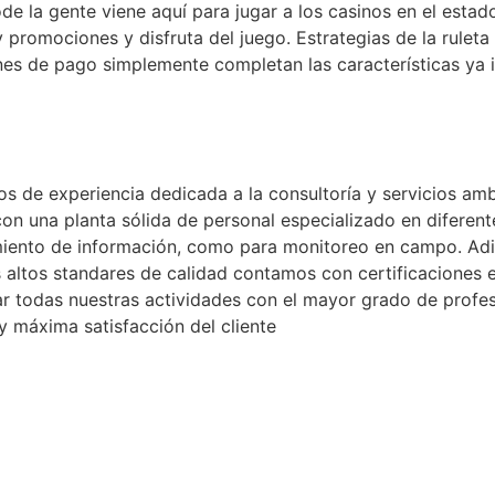
 la gente viene aquí para jugar a los casinos en el estado
 promociones y disfruta del juego. Estrategias de la ruleta
nes de pago simplemente completan las características ya 
de experiencia dedicada a la consultoría y servicios ambi
n una planta sólida de personal especializado en diferente
miento de información, como para monitoreo en campo. Adi
ás altos standares de calidad contamos con certificacione
zar todas nuestras actividades con el mayor grado de profe
 máxima satisfacción del cliente