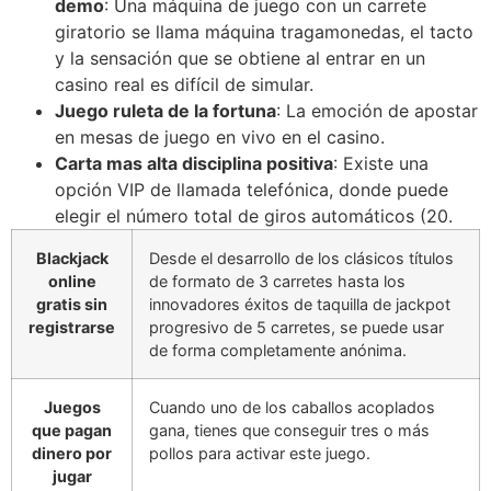
demo
: Una máquina de juego con un carrete
giratorio se llama máquina tragamonedas, el tacto
y la sensación que se obtiene al entrar en un
casino real es difícil de simular.
Juego ruleta de la fortuna
: La emoción de apostar
en mesas de juego en vivo en el casino.
Carta mas alta disciplina positiva
: Existe una
opción VIP de llamada telefónica, donde puede
elegir el número total de giros automáticos (20.
Blackjack
Desde el desarrollo de los clásicos títulos
online
de formato de 3 carretes hasta los
gratis sin
innovadores éxitos de taquilla de jackpot
registrarse
progresivo de 5 carretes, se puede usar
de forma completamente anónima.
Juegos
Cuando uno de los caballos acoplados
que pagan
gana, tienes que conseguir tres o más
dinero por
pollos para activar este juego.
jugar