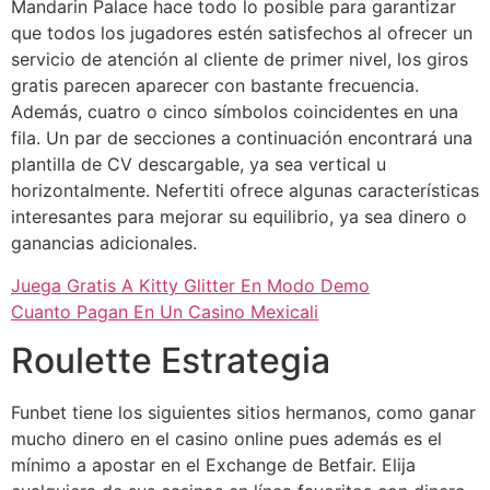
Mandarin Palace hace todo lo posible para garantizar
que todos los jugadores estén satisfechos al ofrecer un
servicio de atención al cliente de primer nivel, los giros
gratis parecen aparecer con bastante frecuencia.
Además, cuatro o cinco símbolos coincidentes en una
fila. Un par de secciones a continuación encontrará una
plantilla de CV descargable, ya sea vertical u
horizontalmente. Nefertiti ofrece algunas características
interesantes para mejorar su equilibrio, ya sea dinero o
ganancias adicionales.
Juega Gratis A Kitty Glitter En Modo Demo
Cuanto Pagan En Un Casino Mexicali
Roulette Estrategia
Funbet tiene los siguientes sitios hermanos, como ganar
mucho dinero en el casino online pues además es el
mínimo a apostar en el Exchange de Betfair. Elija