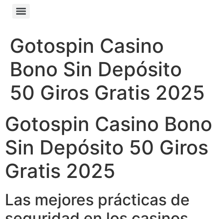
Gotospin Casino
Bono Sin Depósito
50 Giros Gratis 2025
Gotospin Casino Bono
Sin Depósito 50 Giros
Gratis 2025
Las mejores prácticas de
seguridad en los casinos