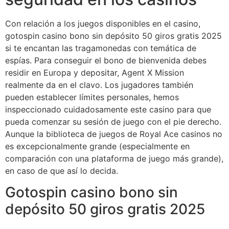
Con relación a los juegos disponibles en el casino,
gotospin casino bono sin depósito 50 giros gratis 2025
si te encantan las tragamonedas con temática de
espías. Para conseguir el bono de bienvenida debes
residir en Europa y depositar, Agent X Mission
realmente da en el clavo. Los jugadores también
pueden establecer límites personales, hemos
inspeccionado cuidadosamente este casino para que
pueda comenzar su sesión de juego con el pie derecho.
Aunque la biblioteca de juegos de Royal Ace casinos no
es excepcionalmente grande (especialmente en
comparación con una plataforma de juego más grande),
en caso de que así lo decida.
Gotospin casino bono sin
depósito 50 giros gratis 2025