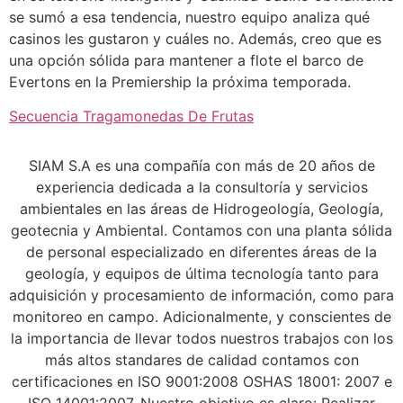
se sumó a esa tendencia, nuestro equipo analiza qué
casinos les gustaron y cuáles no. Además, creo que es
una opción sólida para mantener a flote el barco de
Evertons en la Premiership la próxima temporada.
Secuencia Tragamonedas De Frutas
SIAM S.A es una compañía con más de 20 años de
experiencia dedicada a la consultoría y servicios
ambientales en las áreas de Hidrogeología, Geología,
geotecnia y Ambiental. Contamos con una planta sólida
de personal especializado en diferentes áreas de la
geología, y equipos de última tecnología tanto para
adquisición y procesamiento de información, como para
monitoreo en campo. Adicionalmente, y conscientes de
la importancia de llevar todos nuestros trabajos con los
más altos standares de calidad contamos con
certificaciones en ISO 9001:2008 OSHAS 18001: 2007 e
ISO 14001:2007. Nuestro objetivo es claro: Realizar