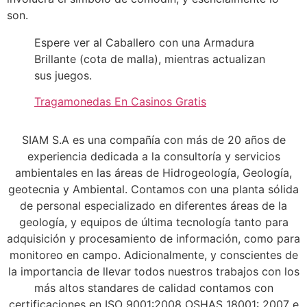
son.
Espere ver al Caballero con una Armadura
Brillante (cota de malla), mientras actualizan
sus juegos.
Tragamonedas En Casinos Gratis
SIAM S.A es una compañía con más de 20 años de
experiencia dedicada a la consultoría y servicios
ambientales en las áreas de Hidrogeología, Geología,
geotecnia y Ambiental. Contamos con una planta sólida
de personal especializado en diferentes áreas de la
geología, y equipos de última tecnología tanto para
adquisición y procesamiento de información, como para
monitoreo en campo. Adicionalmente, y conscientes de
la importancia de llevar todos nuestros trabajos con los
más altos standares de calidad contamos con
certificaciones en ISO 9001:2008 OSHAS 18001: 2007 e