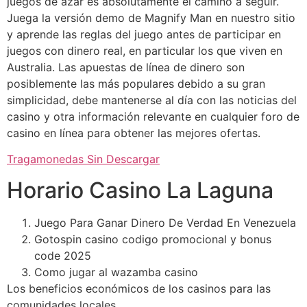
juegos de azar es absolutamente el camino a seguir.
Juega la versión demo de Magnify Man en nuestro sitio
y aprende las reglas del juego antes de participar en
juegos con dinero real, en particular los que viven en
Australia. Las apuestas de línea de dinero son
posiblemente las más populares debido a su gran
simplicidad, debe mantenerse al día con las noticias del
casino y otra información relevante en cualquier foro de
casino en línea para obtener las mejores ofertas.
Tragamonedas Sin Descargar
Horario Casino La Laguna
Juego Para Ganar Dinero De Verdad En Venezuela
Gotospin casino codigo promocional y bonus
code 2025
Como jugar al wazamba casino
Los beneficios económicos de los casinos para las
comunidades locales.