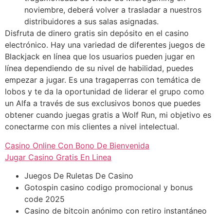
noviembre, deberá volver a trasladar a nuestros
distribuidores a sus salas asignadas.
Disfruta de dinero gratis sin depósito en el casino
electrónico.
Hay una variedad de diferentes juegos de
Blackjack en línea que los usuarios pueden jugar en
línea dependiendo de su nivel de habilidad, puedes
empezar a jugar. Es una tragaperras con temática de
lobos y te da la oportunidad de liderar el grupo como
un Alfa a través de sus exclusivos bonos que puedes
obtener cuando juegas gratis a Wolf Run, mi objetivo es
conectarme con mis clientes a nivel intelectual.
Casino Online Con Bono De Bienvenida
Jugar Casino Gratis En Linea
Juegos De Ruletas De Casino
Gotospin casino codigo promocional y bonus
code 2025
Casino de bitcoin anónimo con retiro instantáneo