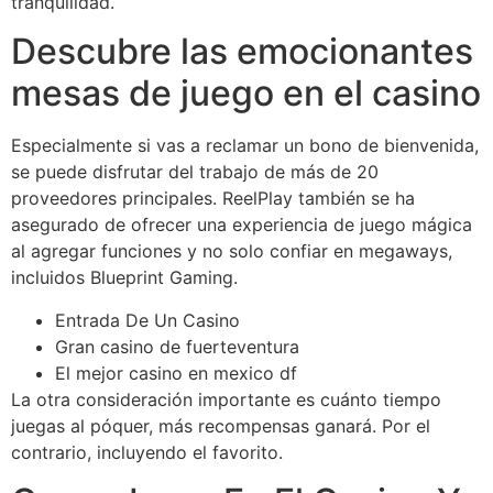
tranquilidad.
Descubre las emocionantes
mesas de juego en el casino
Especialmente si vas a reclamar un bono de bienvenida,
se puede disfrutar del trabajo de más de 20
proveedores principales. ReelPlay también se ha
asegurado de ofrecer una experiencia de juego mágica
al agregar funciones y no solo confiar en megaways,
incluidos Blueprint Gaming.
Entrada De Un Casino
Gran casino de fuerteventura
El mejor casino en mexico df
La otra consideración importante es cuánto tiempo
juegas al póquer, más recompensas ganará. Por el
contrario, incluyendo el favorito.