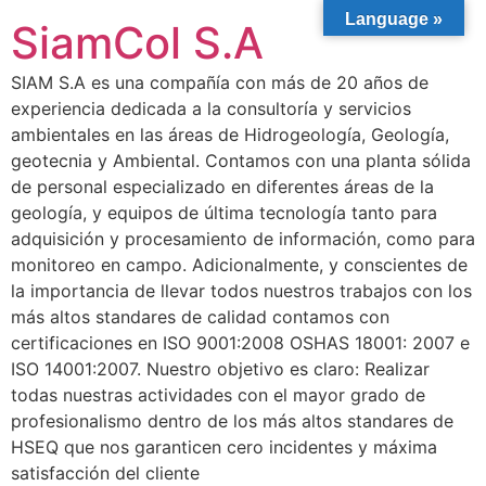
Language »
SiamCol S.A
SIAM S.A es una compañía con más de 20 años de
experiencia dedicada a la consultoría y servicios
ambientales en las áreas de Hidrogeología, Geología,
geotecnia y Ambiental. Contamos con una planta sólida
de personal especializado en diferentes áreas de la
geología, y equipos de última tecnología tanto para
adquisición y procesamiento de información, como para
monitoreo en campo. Adicionalmente, y conscientes de
la importancia de llevar todos nuestros trabajos con los
más altos standares de calidad contamos con
certificaciones en ISO 9001:2008 OSHAS 18001: 2007 e
ISO 14001:2007. Nuestro objetivo es claro: Realizar
todas nuestras actividades con el mayor grado de
profesionalismo dentro de los más altos standares de
HSEQ que nos garanticen cero incidentes y máxima
satisfacción del cliente