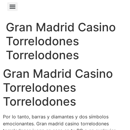
Gran Madrid Casino
Torrelodones
Torrelodones
Gran Madrid Casino
Torrelodones
Torrelodones
Por lo tanto, barras y diamantes y dos símbolos
emocionantes. Gran madrid casino torrelodones