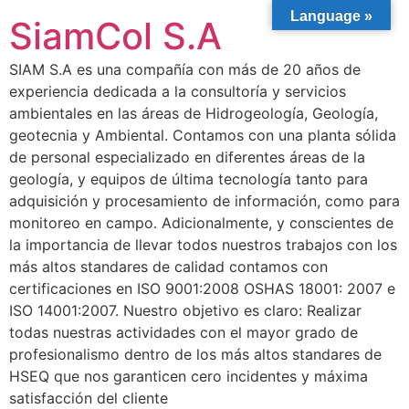
Language »
SiamCol S.A
SIAM S.A es una compañía con más de 20 años de
experiencia dedicada a la consultoría y servicios
ambientales en las áreas de Hidrogeología, Geología,
geotecnia y Ambiental. Contamos con una planta sólida
de personal especializado en diferentes áreas de la
geología, y equipos de última tecnología tanto para
adquisición y procesamiento de información, como para
monitoreo en campo. Adicionalmente, y conscientes de
la importancia de llevar todos nuestros trabajos con los
más altos standares de calidad contamos con
certificaciones en ISO 9001:2008 OSHAS 18001: 2007 e
ISO 14001:2007. Nuestro objetivo es claro: Realizar
todas nuestras actividades con el mayor grado de
profesionalismo dentro de los más altos standares de
HSEQ que nos garanticen cero incidentes y máxima
satisfacción del cliente