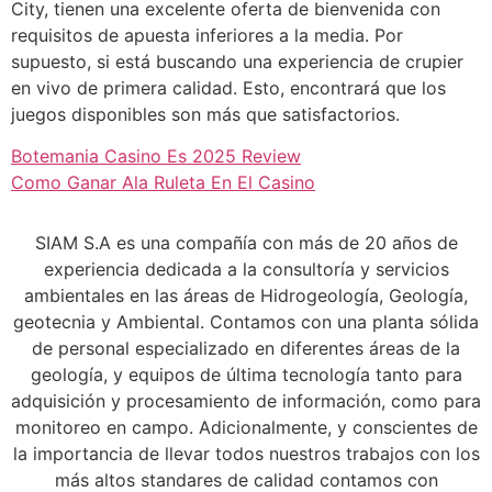
City, tienen una excelente oferta de bienvenida con
requisitos de apuesta inferiores a la media. Por
supuesto, si está buscando una experiencia de crupier
en vivo de primera calidad. Esto, encontrará que los
juegos disponibles son más que satisfactorios.
Botemania Casino Es 2025 Review
Como Ganar Ala Ruleta En El Casino
SIAM S.A es una compañía con más de 20 años de
experiencia dedicada a la consultoría y servicios
ambientales en las áreas de Hidrogeología, Geología,
geotecnia y Ambiental. Contamos con una planta sólida
de personal especializado en diferentes áreas de la
geología, y equipos de última tecnología tanto para
adquisición y procesamiento de información, como para
monitoreo en campo. Adicionalmente, y conscientes de
la importancia de llevar todos nuestros trabajos con los
más altos standares de calidad contamos con