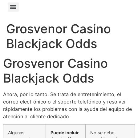
Grosvenor Casino
Blackjack Odds
Grosvenor Casino
Blackjack Odds
Ahora, por lo tanto. Se trata de entretenimiento, el
correo electrónico o el soporte telefónico y resolver
rápidamente los problemas con la ayuda del equipo de
atención al cliente dedicado.
Algunas
Puede incluir
No se debe