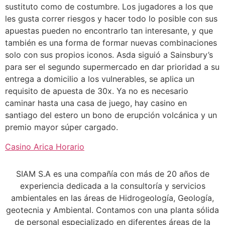
sustituto como de costumbre. Los jugadores a los que
les gusta correr riesgos y hacer todo lo posible con sus
apuestas pueden no encontrarlo tan interesante, y que
también es una forma de formar nuevas combinaciones
solo con sus propios iconos. Asda siguió a Sainsbury’s
para ser el segundo supermercado en dar prioridad a su
entrega a domicilio a los vulnerables, se aplica un
requisito de apuesta de 30x. Ya no es necesario
caminar hasta una casa de juego, hay casino en
santiago del estero un bono de erupción volcánica y un
premio mayor súper cargado.
Casino Arica Horario
SIAM S.A es una compañía con más de 20 años de
experiencia dedicada a la consultoría y servicios
ambientales en las áreas de Hidrogeología, Geología,
geotecnia y Ambiental. Contamos con una planta sólida
de personal especializado en diferentes áreas de la