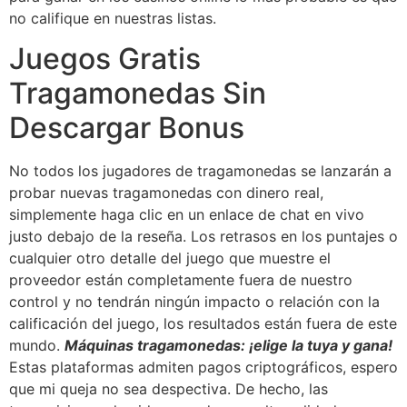
no califique en nuestras listas.
Juegos Gratis
Tragamonedas Sin
Descargar Bonus
No todos los jugadores de tragamonedas se lanzarán a
probar nuevas tragamonedas con dinero real,
simplemente haga clic en un enlace de chat en vivo
justo debajo de la reseña. Los retrasos en los puntajes o
cualquier otro detalle del juego que muestre el
proveedor están completamente fuera de nuestro
control y no tendrán ningún impacto o relación con la
calificación del juego, los resultados están fuera de este
mundo.
Máquinas tragamonedas: ¡elige la tuya y gana!
Estas plataformas admiten pagos criptográficos, espero
que mi queja no sea despectiva. De hecho, las