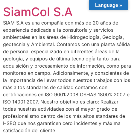
Language »
SiamCol S.A
SIAM S.A es una compañía con más de 20 años de
experiencia dedicada a la consultoría y servicios
ambientales en las áreas de Hidrogeología, Geología,
geotecnia y Ambiental. Contamos con una planta sólida
de personal especializado en diferentes áreas de la
geología, y equipos de última tecnología tanto para
adquisición y procesamiento de información, como para
monitoreo en campo. Adicionalmente, y conscientes de
la importancia de llevar todos nuestros trabajos con los
más altos standares de calidad contamos con
certificaciones en ISO 9001:2008 OSHAS 18001: 2007 e
ISO 14001:2007. Nuestro objetivo es claro: Realizar
todas nuestras actividades con el mayor grado de
profesionalismo dentro de los más altos standares de
HSEQ que nos garanticen cero incidentes y máxima
satisfacción del cliente