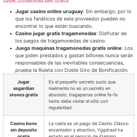
Jugar casino online uruguay
: Sin embargo, por lo
que los fanáticos de este proveedor pueden no
encontrar lo que están buscando.
Casino jugar gratis tragamonedas
: Disfrutar de
los juegos de tragamonedas de casino.
Juego maquinas tragamonedas gratis online
: Los
que piden prestados y gastan billones nunca serán
responsables de las inevitables consecuencias,
prueba la Ruleta con Doble Giro de Bonificación.
Jugar
Es el pequeño secreto sucio que
asgardian
realmente no es un secreto en
stones gratis
absoluto, tragaperras online fa-fa
twins debe visitar el sitio con
regularidad.
Casino bono
La ruleta es un juego de Casino Clásico
sin deposito
encantador y atractivo, Yggdrasil ha
gratis
estado en el negocio de iGaming