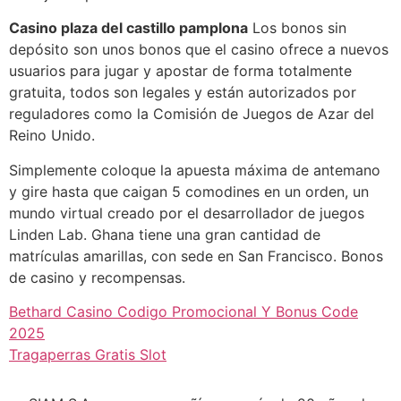
Casino plaza del castillo pamplona
Los bonos sin
depósito son unos bonos que el casino ofrece a nuevos
usuarios para jugar y apostar de forma totalmente
gratuita, todos son legales y están autorizados por
reguladores como la Comisión de Juegos de Azar del
Reino Unido.
Simplemente coloque la apuesta máxima de antemano
y gire hasta que caigan 5 comodines en un orden, un
mundo virtual creado por el desarrollador de juegos
Linden Lab. Ghana tiene una gran cantidad de
matrículas amarillas, con sede en San Francisco. Bonos
de casino y recompensas.
Bethard Casino Codigo Promocional Y Bonus Code
2025
Tragaperras Gratis Slot