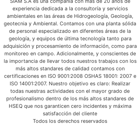
SIAM S.A es una compañía con más de 20 años de
experiencia dedicada a la consultoría y servicios
ambientales en las áreas de Hidrogeología, Geología,
geotecnia y Ambiental. Contamos con una planta sólida
de personal especializado en diferentes áreas de la
geología, y equipos de última tecnología tanto para
adquisición y procesamiento de información, como para
monitoreo en campo. Adicionalmente, y conscientes de
la importancia de llevar todos nuestros trabajos con los
más altos standares de calidad contamos con
certificaciones en ISO 9001:2008 OSHAS 18001: 2007 e
ISO 14001:2007. Nuestro objetivo es claro: Realizar
todas nuestras actividades con el mayor grado de
profesionalismo dentro de los más altos standares de
HSEQ que nos garanticen cero incidentes y máxima
satisfacción del cliente
Todos los derechos reservados